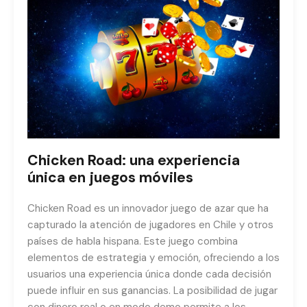
Chicken Road: una experiencia
única en juegos móviles
Chicken Road es un innovador juego de azar que ha
capturado la atención de jugadores en Chile y otros
países de habla hispana. Este juego combina
elementos de estrategia y emoción, ofreciendo a los
usuarios una experiencia única donde cada decisión
puede influir en sus ganancias. La posibilidad de jugar