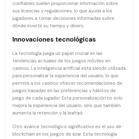
confiables suelen proporcionar información sobre
sus licencias y regulaciones, lo que ayuda a los
jugadores a tomar decisiones informadas sobre
dónde invertir su tiempo y dinero.
Innovaciones tecnológicas
La tecnología juega un papel crucial en las
tendencias actuales de los juegos móviles en
casinos. La inteligencia artificial está siendo utilizada
para personalizar la experiencia del usuario, lo que
permite a los casinos ofrecer recomendaciones de
juegos basadas en las preferencias y hábitos de
juego de cada jugador. Esta personalización no solo
mejora la experiencia del usuario, sino que también
aumenta la retención y la lealtad.
Otro avance tecnológico significativo es el uso de
blockchain en los juegos de azar. Esta tecnología