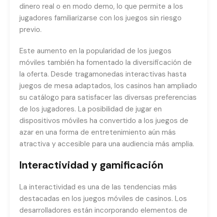
dinero real o en modo demo, lo que permite a los
jugadores familiarizarse con los juegos sin riesgo
previo.
Este aumento en la popularidad de los juegos
móviles también ha fomentado la diversificación de
la oferta. Desde tragamonedas interactivas hasta
juegos de mesa adaptados, los casinos han ampliado
su catálogo para satisfacer las diversas preferencias
de los jugadores. La posibilidad de jugar en
dispositivos móviles ha convertido a los juegos de
azar en una forma de entretenimiento aún más
atractiva y accesible para una audiencia más amplia.
Interactividad y gamificación
La interactividad es una de las tendencias más
destacadas en los juegos móviles de casinos. Los
desarrolladores están incorporando elementos de