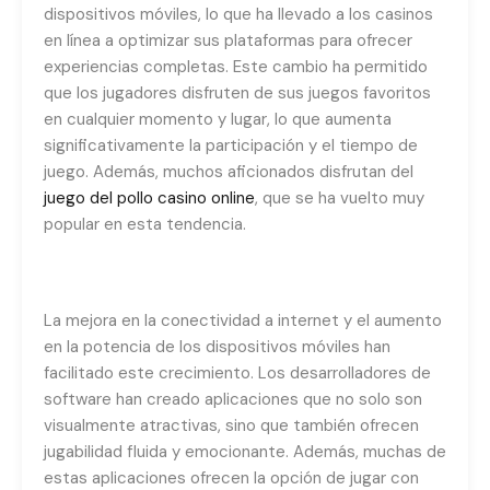
dispositivos móviles, lo que ha llevado a los casinos
en línea a optimizar sus plataformas para ofrecer
experiencias completas. Este cambio ha permitido
que los jugadores disfruten de sus juegos favoritos
en cualquier momento y lugar, lo que aumenta
significativamente la participación y el tiempo de
juego. Además, muchos aficionados disfrutan del
juego del pollo casino online
, que se ha vuelto muy
popular en esta tendencia.
La mejora en la conectividad a internet y el aumento
en la potencia de los dispositivos móviles han
facilitado este crecimiento. Los desarrolladores de
software han creado aplicaciones que no solo son
visualmente atractivas, sino que también ofrecen
jugabilidad fluida y emocionante. Además, muchas de
estas aplicaciones ofrecen la opción de jugar con