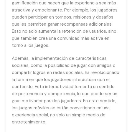
gamificación que hacen que la experiencia sea más
atractiva y emocionante. Por ejemplo, los jugadores
pueden participar en torneos, misiones y desafíos
que les permiten ganar recompensas adicionales.
Esto no solo aumenta la retención de usuarios, sino
que también crea una comunidad más activa en
torno a los juegos.
Además, la implementación de características
sociales, como la posibilidad de jugar con amigos o
compartir logros en redes sociales, ha revolucionado
la forma en que los jugadores interactúan con el
contenido. Esta interactividad fomenta un sentido
de pertenencia y competencia, lo que puede ser un
gran motivador para los jugadores. En este sentido,
los juegos móviles se están convirtiendo en una
experiencia social, no solo un simple medio de
entretenimiento.