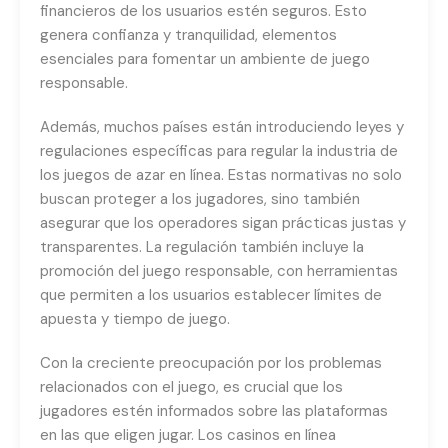
financieros de los usuarios estén seguros. Esto
genera confianza y tranquilidad, elementos
esenciales para fomentar un ambiente de juego
responsable.
Además, muchos países están introduciendo leyes y
regulaciones específicas para regular la industria de
los juegos de azar en línea. Estas normativas no solo
buscan proteger a los jugadores, sino también
asegurar que los operadores sigan prácticas justas y
transparentes. La regulación también incluye la
promoción del juego responsable, con herramientas
que permiten a los usuarios establecer límites de
apuesta y tiempo de juego.
Con la creciente preocupación por los problemas
relacionados con el juego, es crucial que los
jugadores estén informados sobre las plataformas
en las que eligen jugar. Los casinos en línea