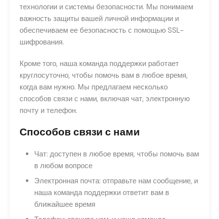
технологии и системы безопасности. Мы понимаем
важность защиты вашей личной информации и
обеспечиваем ее безопасность с помощью SSL-
шифрования.
Кроме того, наша команда поддержки работает
круглосуточно, чтобы помочь вам в любое время,
когда вам нужно. Мы предлагаем несколько
способов связи с нами, включая чат, электронную
почту и телефон.
Способов связи с нами
Чат: доступен в любое время, чтобы помочь вам
в любом вопросе
Электронная почта: отправьте нам сообщение, и
наша команда поддержки ответит вам в
ближайшее время