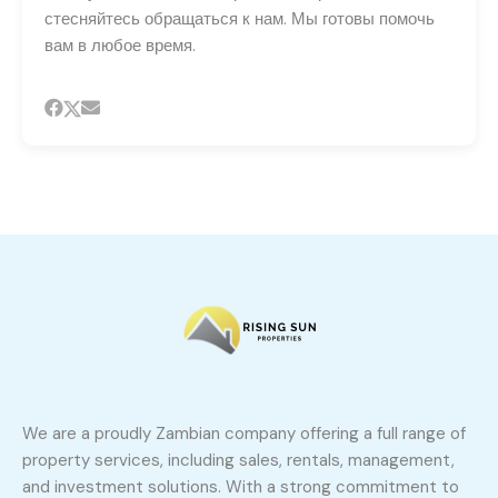
стесняйтесь обращаться к нам. Мы готовы помочь
вам в любое время.
We are a proudly Zambian company offering a full range of
property services, including sales, rentals, management,
and investment solutions. With a strong commitment to