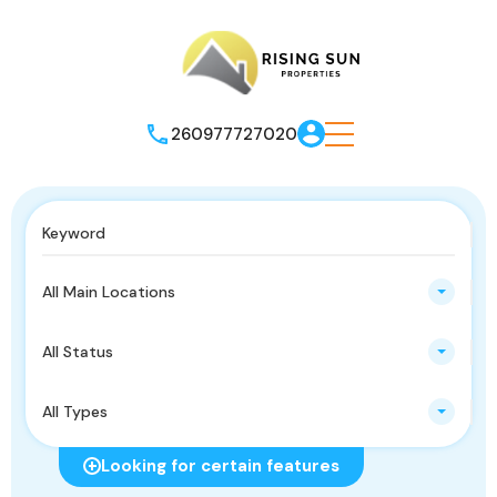
260977727020
All Main Locations
All Status
All Types
Looking for certain features