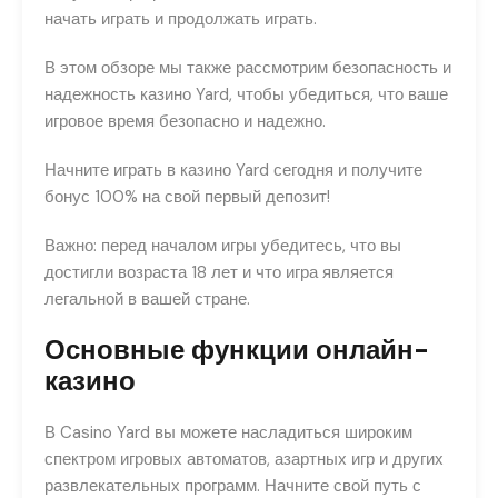
начать играть и продолжать играть.
В этом обзоре мы также рассмотрим безопасность и
надежность казино Yard, чтобы убедиться, что ваше
игровое время безопасно и надежно.
Начните играть в казино Yard сегодня и получите
бонус 100% на свой первый депозит!
Важно: перед началом игры убедитесь, что вы
достигли возраста 18 лет и что игра является
легальной в вашей стране.
Основные функции онлайн-
казино
В Casino Yard вы можете насладиться широким
спектром игровых автоматов, азартных игр и других
развлекательных программ. Начните свой путь с