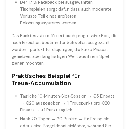
Der 17 % Rakeback bei ausgewählten
Tischspielen sorgt dafür, dass auch moderate
Verluste Teil eines größeren
Belohnungssystems werden.
Das Punktesystem fördert auch progressive Boni, die
nach Erreichen bestimmter Schwellen ausgezahlt
werden—perfekt für diejenigen, die kurze Phasen
genießen, aber langfristigen Wert aus ihrem Spiel
ziehen möchten.
Praktisches Beispiel für
Treue‑Accumulation
Tägliche 10‑Minuten‑Slot‑Session → €5 Einsatz
→ €20 ausgegeben → 1 Treuepunkt pro €20
Einsatz → +1 Punkt täglich.
Nach 20 Tagen → 20 Punkte → für Freispiele
oder kleine Bargeldboni einlösbar, während Sie