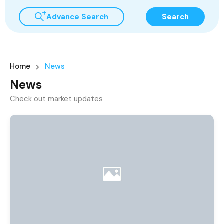
Advance Search
Search
Home
News
News
Check out market updates