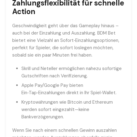
Zahlungsflexibilität für schnelle
Action
Geschwindigkeit geht über das Gameplay hinaus –
auch bei der Einzahlung und Auszahlung. BDM Bet
bietet eine Vielzahl an Sofort‑Einzahlungsoptionen,
perfekt für Spieler, die sofort loslegen möchten,
sobald sie ein paar Minuten frei haben.
Skrill und Neteller ermöglichen nahezu sofortige
Gutschriften nach Verifizierung.
Apple Pay/Google Pay bieten
Ein‑Tap‑Einzahlungen direkt in Ihr Spiel‑Wallet.
Kryptowährungen wie Bitcoin und Ethereum
werden sofort eingezahlt—keine
Bankverzögerungen.
Wenn Sie nach einem schnellen Gewinn auszahlen