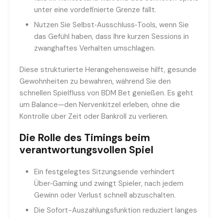
unter eine vordefinierte Grenze fällt.
Nutzen Sie Selbst‑Ausschluss‑Tools, wenn Sie
das Gefühl haben, dass Ihre kurzen Sessions in
zwanghaftes Verhalten umschlagen.
Diese strukturierte Herangehensweise hilft, gesunde
Gewohnheiten zu bewahren, während Sie den
schnellen Spielfluss von BDM Bet genießen. Es geht
um Balance—den Nervenkitzel erleben, ohne die
Kontrolle über Zeit oder Bankroll zu verlieren.
Die Rolle des Timings beim
verantwortungsvollen Spiel
Ein festgelegtes Sitzungsende verhindert
Über‑Gaming und zwingt Spieler, nach jedem
Gewinn oder Verlust schnell abzuschalten.
Die Sofort-Auszahlungsfunktion reduziert langes