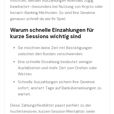
möchten, werden Auszahlungen ebenfalls zügig
bearbeitet—besonders bei Nutzung von Krypto oder
Instant-Banking‑Methoden. So sind Ihre Gewinne
genauso schnell da wie Ihr Spiel.
Warum schnelle Einzahlungen für
kurze Sessions wichtig sind
Sie möchten keine Zeit mit Bestätigungen
zwischen den Runden verschwenden.
Eine schnelle Einzahlung bedeutet weniger
Ausfallzeiten und mehr Zeit zum Drehen oder
Wetten.
Schnelle Auszahlungen sichern Ihre Gewinne
sofort, anstatt Tage auf Banküberweisungen zu
warten.
Diese Zahlungsflexibilität passt perfekt zu der
hochintensiven, kurzen‑Session‑Mentalität vieler