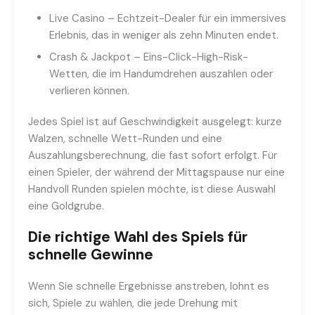
Live Casino – Echtzeit-Dealer für ein immersives
Erlebnis, das in weniger als zehn Minuten endet.
Crash & Jackpot – Eins-Click-High-Risk-
Wetten, die im Handumdrehen auszahlen oder
verlieren können.
Jedes Spiel ist auf Geschwindigkeit ausgelegt: kurze
Walzen, schnelle Wett-Runden und eine
Auszahlungsberechnung, die fast sofort erfolgt. Für
einen Spieler, der während der Mittagspause nur eine
Handvoll Runden spielen möchte, ist diese Auswahl
eine Goldgrube.
Die richtige Wahl des Spiels für
schnelle Gewinne
Wenn Sie schnelle Ergebnisse anstreben, lohnt es
sich, Spiele zu wählen, die jede Drehung mit