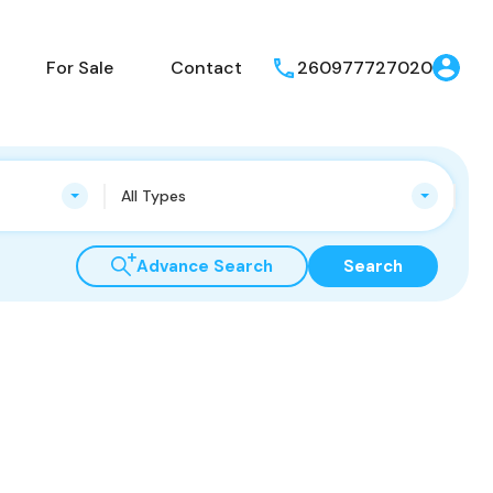
operties
For Rent
For Sale
Contact
For Sale
Contact
260977727020
All Types
Advance Search
Search