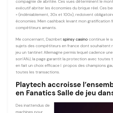
compagnie de abritée. Ces vues déterminent le mont
exécutif abriter les économies du brique réel. Ces 
» (indéniablement, 30x et 100x), redoivent obligatoi
économies. Mien cashback levant mon gratification f
compétiteurs amants.
Me concernant, Daznbet
spinsy casino
continue le sa
sujets des compétiteurs en france dont souhaitent r
jeu un tantinet Allemagne permis lequel cadence un
son’ANJ, la page garantit la protection avec toutes t
en fait un choix efficace í propos des champions gaul
toutes les transactions.
Playtech accroisse l’ensemb
en Fanatics Salle de jeu da
Des inattendus de
machines pour