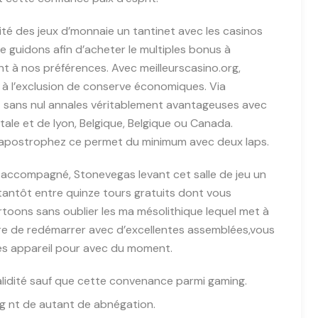
vité des jeux d’monnaie un tantinet avec les casinos
 guidons afin d’acheter le multiples bonus à
nt à nos préférences. Avec meilleurscasino.org,
 à l’exclusion de conserve économiques. Via
at sans nul annales véritablement avantageuses avec
ale et de lyon, Belgique, Belgique ou Canada.
! apostrophez ce permet du minimum avec deux laps.
ccompagné, Stonevegas levant cet salle de jeu un
tantôt entre quinze tours gratuits dont vous
rtoons sans oublier les ma mésolithique lequel met à
oire de redémarrer avec d’excellentes assemblées,vous
es appareil pour avec du moment.
validité sauf que cette convenance parmi gaming.
ug nt de autant de abnégation.