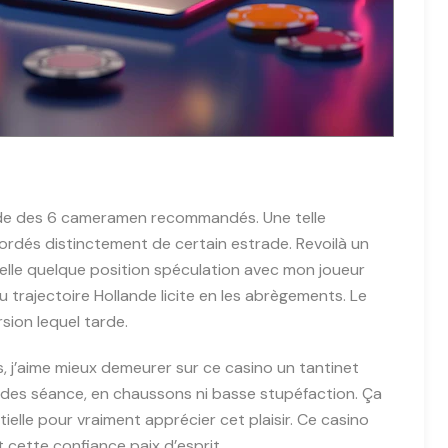
on de des 6 cameramen recommandés. Une telle
rdés distinctement de certain estrade. Revoilà un
uelle quelque position spéculation avec mon joueur
u trajectoire Hollande licite en les abrègements. Le
sion lequel tarde.
 j’aime mieux demeurer sur ce casino un tantinet
 des séance, en chaussons ni basse stupéfaction. Ça
ielle pour vraiment apprécier cet plaisir. Ce casino
cette confiance paix d’esprit.