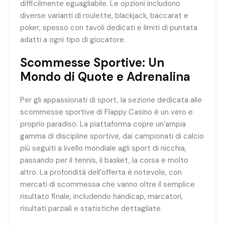
difficilmente eguagliabile. Le opzioni includono
diverse varianti di roulette, blackjack, baccarat e
poker, spesso con tavoli dedicati e limiti di puntata
adatti a ogni tipo di giocatore.
Scommesse Sportive: Un
Mondo di Quote e Adrenalina
Per gli appassionati di sport, la sezione dedicata alle
scommesse sportive di Flappy Casino è un vero e
proprio paradiso. La piattaforma copre un’ampia
gamma di discipline sportive, dai campionati di calcio
più seguiti a livello mondiale agli sport di nicchia,
passando per il tennis, il basket, la corsa e molto
altro. La profondità dell’offerta è notevole, con
mercati di scommessa che vanno oltre il semplice
risultato finale, includendo handicap, marcatori,
risultati parziali e statistiche dettagliate.