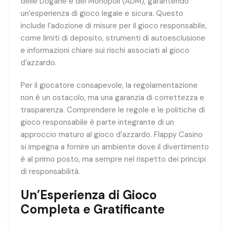
delle Dogane e dei Monopoli (ADM), garantendo
un’esperienza di gioco legale e sicura. Questo
include l’adozione di misure per il gioco responsabile,
come limiti di deposito, strumenti di autoesclusione
e informazioni chiare sui rischi associati al gioco
d’azzardo.
Per il giocatore consapevole, la regolamentazione
non è un ostacolo, ma una garanzia di correttezza e
trasparenza. Comprendere le regole e le politiche di
gioco responsabile è parte integrante di un
approccio maturo al gioco d’azzardo. Flappy Casino
si impegna a fornire un ambiente dove il divertimento
è al primo posto, ma sempre nel rispetto dei principi
di responsabilità.
Un’Esperienza di Gioco
Completa e Gratificante