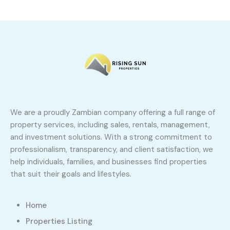
We are a proudly Zambian company offering a full range of
property services, including sales, rentals, management,
and investment solutions. With a strong commitment to
professionalism, transparency, and client satisfaction, we
help individuals, families, and businesses find properties
that suit their goals and lifestyles.
Home
Properties Listing