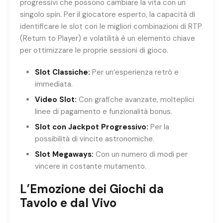
progressivi che possono cambiare la vita con un
singolo spin. Per il giocatore esperto, la capacità di
identificare le slot con le migliori combinazioni di RTP
(Return to Player) e volatilità è un elemento chiave
per ottimizzare le proprie sessioni di gioco.
Slot Classiche:
Per un’esperienza retrò e
immediata.
Video Slot:
Con grafiche avanzate, molteplici
linee di pagamento e funzionalità bonus.
Slot con Jackpot Progressivo:
Per la
possibilità di vincite astronomiche.
Slot Megaways:
Con un numero di modi per
vincere in costante mutamento.
L’Emozione dei Giochi da
Tavolo e dal Vivo