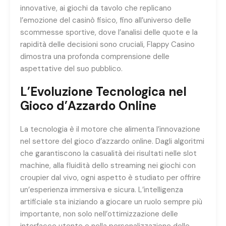
innovative, ai giochi da tavolo che replicano
l’emozione del casinò fisico, fino all’universo delle
scommesse sportive, dove l’analisi delle quote e la
rapidità delle decisioni sono cruciali, Flappy Casino
dimostra una profonda comprensione delle
aspettative del suo pubblico.
L’Evoluzione Tecnologica nel
Gioco d’Azzardo Online
La tecnologia è il motore che alimenta l’innovazione
nel settore del gioco d’azzardo online. Dagli algoritmi
che garantiscono la casualità dei risultati nelle slot
machine, alla fluidità dello streaming nei giochi con
croupier dal vivo, ogni aspetto è studiato per offrire
un’esperienza immersiva e sicura. L’intelligenza
artificiale sta iniziando a giocare un ruolo sempre più
importante, non solo nell’ottimizzazione delle