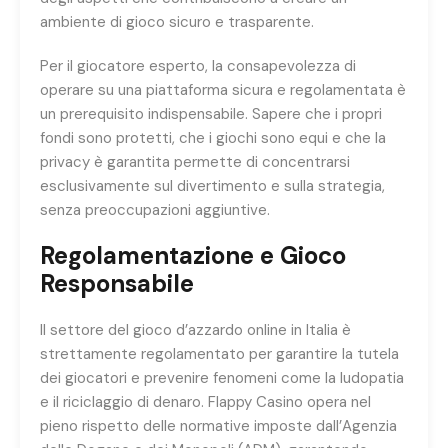
ambiente di gioco sicuro e trasparente.
Per il giocatore esperto, la consapevolezza di
operare su una piattaforma sicura e regolamentata è
un prerequisito indispensabile. Sapere che i propri
fondi sono protetti, che i giochi sono equi e che la
privacy è garantita permette di concentrarsi
esclusivamente sul divertimento e sulla strategia,
senza preoccupazioni aggiuntive.
Regolamentazione e Gioco
Responsabile
Il settore del gioco d’azzardo online in Italia è
strettamente regolamentato per garantire la tutela
dei giocatori e prevenire fenomeni come la ludopatia
e il riciclaggio di denaro. Flappy Casino opera nel
pieno rispetto delle normative imposte dall’Agenzia