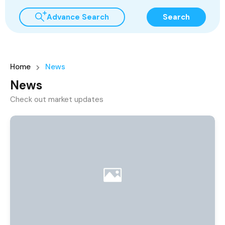
Advance Search
Search
Home
News
News
Check out market updates