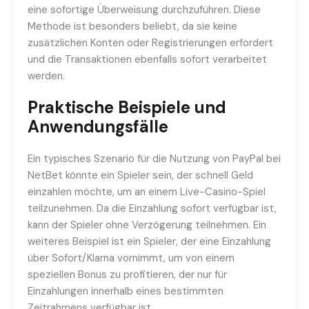
eine sofortige Überweisung durchzuführen. Diese
Methode ist besonders beliebt, da sie keine
zusätzlichen Konten oder Registrierungen erfordert
und die Transaktionen ebenfalls sofort verarbeitet
werden.
Praktische Beispiele und
Anwendungsfälle
Ein typisches Szenario für die Nutzung von PayPal bei
NetBet könnte ein Spieler sein, der schnell Geld
einzahlen möchte, um an einem Live-Casino-Spiel
teilzunehmen. Da die Einzahlung sofort verfügbar ist,
kann der Spieler ohne Verzögerung teilnehmen. Ein
weiteres Beispiel ist ein Spieler, der eine Einzahlung
über Sofort/Klarna vornimmt, um von einem
speziellen Bonus zu profitieren, der nur für
Einzahlungen innerhalb eines bestimmten
Zeitrahmens verfügbar ist.