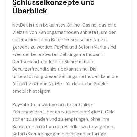
Schlüsselkonzepte und
Überblick
NetBet ist ein bekanntes Online-Casino, das eine
Vielzahl von Zahlungsmethoden anbietet, um den
unterschiedlichen Bedürfnissen seiner Nutzer
gerecht zu werden. PayPal und Sofort/Klarna sind
zwei der beliebtesten Zahlungsmethoden in
Deutschland, die für ihre Sicherheit und
Benutzerfreundlichkeit bekannt sind. Die
Unterstützung dieser Zahlungsmethoden kann die
Attraktivität von NetBet für deutsche Spieler
erheblich steigern.
PayPal ist ein weit verbreiteter Online-
Zahlungsdienst, der es Nutzern ermöglicht, Geld
sicher zu senden und zu empfangen, ohne ihre
Bankdaten direkt an den Händler weiterzugeben.
Sofort/Klarna hingegen bietet eine sofortige