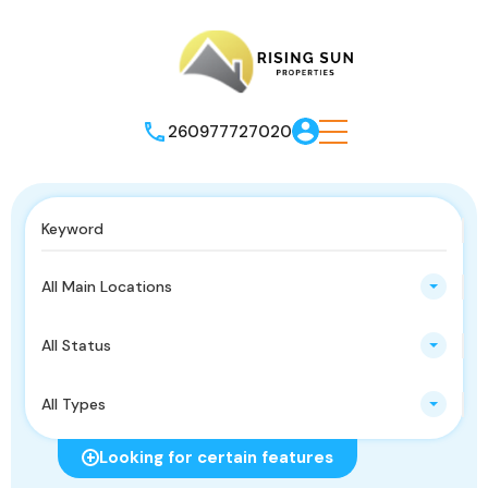
260977727020
All Main Locations
All Status
All Types
Looking for certain features