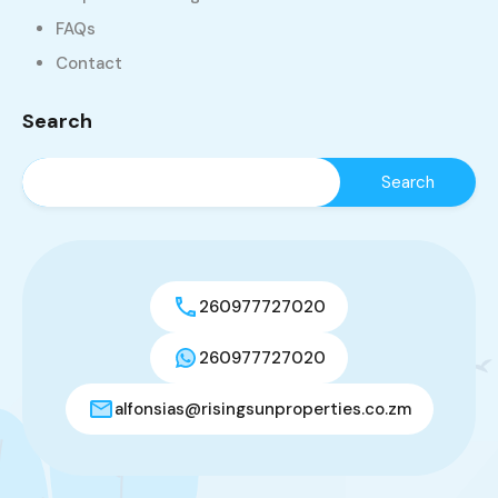
FAQs
Contact
Search
260977727020
260977727020
alfonsias@risingsunproperties.co.zm