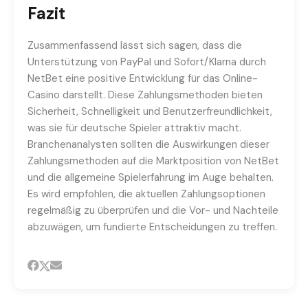
Fazit
Zusammenfassend lässt sich sagen, dass die
Unterstützung von PayPal und Sofort/Klarna durch
NetBet eine positive Entwicklung für das Online-
Casino darstellt. Diese Zahlungsmethoden bieten
Sicherheit, Schnelligkeit und Benutzerfreundlichkeit,
was sie für deutsche Spieler attraktiv macht.
Branchenanalysten sollten die Auswirkungen dieser
Zahlungsmethoden auf die Marktposition von NetBet
und die allgemeine Spielerfahrung im Auge behalten.
Es wird empfohlen, die aktuellen Zahlungsoptionen
regelmäßig zu überprüfen und die Vor- und Nachteile
abzuwägen, um fundierte Entscheidungen zu treffen.