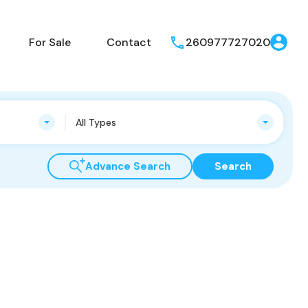
operties
For Rent
For Sale
Contact
For Sale
Contact
260977727020
All Types
Advance Search
Search