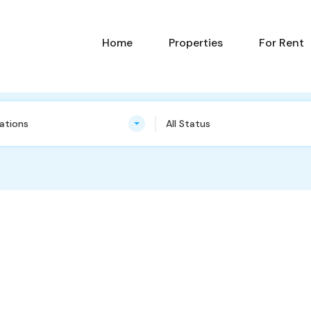
Home
Pr
Home
Properties
For Rent
cations
All Status