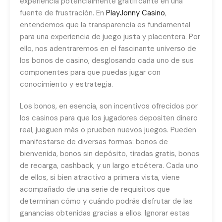
experiencia potencialmente gratificante en una
fuente de frustración. En
PlayJonny Casino
,
entendemos que la transparencia es fundamental
para una experiencia de juego justa y placentera. Por
ello, nos adentraremos en el fascinante universo de
los bonos de casino, desglosando cada uno de sus
componentes para que puedas jugar con
conocimiento y estrategia.
Los bonos, en esencia, son incentivos ofrecidos por
los casinos para que los jugadores depositen dinero
real, jueguen más o prueben nuevos juegos. Pueden
manifestarse de diversas formas: bonos de
bienvenida, bonos sin depósito, tiradas gratis, bonos
de recarga, cashback, y un largo etcétera. Cada uno
de ellos, si bien atractivo a primera vista, viene
acompañado de una serie de requisitos que
determinan cómo y cuándo podrás disfrutar de las
ganancias obtenidas gracias a ellos. Ignorar estas