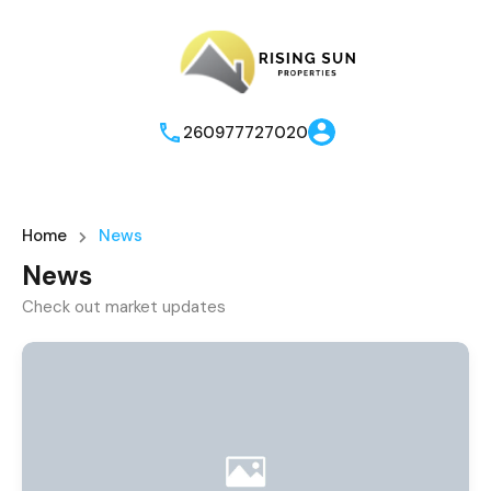
260977727020
Home
News
News
Check out market updates