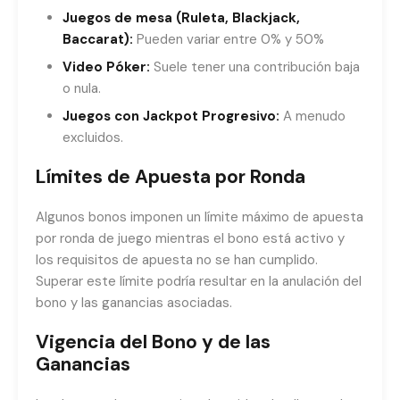
Juegos de mesa (Ruleta, Blackjack,
Baccarat):
Pueden variar entre 0% y 50%
Video Póker:
Suele tener una contribución baja
o nula.
Juegos con Jackpot Progresivo:
A menudo
excluidos.
Límites de Apuesta por Ronda
Algunos bonos imponen un límite máximo de apuesta
por ronda de juego mientras el bono está activo y
los requisitos de apuesta no se han cumplido.
Superar este límite podría resultar en la anulación del
bono y las ganancias asociadas.
Vigencia del Bono y de las
Ganancias