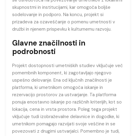
se osredotoča na povezovanje umetnikov z lokalnimi
skupnostmi in institucijami, kar omogoča boljše
sodelovanje in podporo. Na koncu, projekt si
prizadeva za ozaveščanje o pomenu umetnosti v
družbi in njenem prispevku k kulturnemu razvoju.
Glavne značilnosti in
podrobnosti
Projekt dostopnosti umetniških studiev vključuje več
pomembnih komponent, ki zagotavljajo njegovo
uspešno delovanje. Ena od ključnih značilnosti je
platforma, ki umetnikom omogoča iskanje in
rezervacijo prostorov za ustvarjanje. Ta platforma
ponuja enostavno iskanje po različnih kriterijih, kot so
lokacija, cena in vrsta prostora. Poleg tega projekt
vključuje tudi izobraževalne delavnice in dogodke, ki
umetnikom pomagajo razvijati svoje veščine in se
povezovati z drugimi ustvarjalci. Pomembno je tudi,