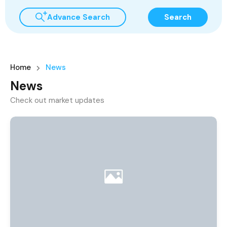
Advance Search
Search
Home
News
News
Check out market updates