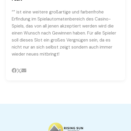
“” ist eine weitere großartige und farbenfrohe
Erfindung im Spielautomatenbereich des Casino-
Spiels, das von all jenen akzeptiert werden wird die
einen Wunsch nach Gewinnen haben. Für alle Spieler
soll dieses Slot ein großes Vergnügen sein, da es
nicht nur an sich selbst zeigt sondern auch immer
wieder neues mitbringt!