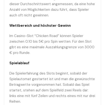
dieser Durchschnittswert angemessen, da eine hohe
Anzahl von Möglichkeiten dazu führt, dass Spieler
auch oft nicht gewinnen.
Wettbereich und höchster Gewinn
Im Casino-Slot “Chicken Road” können Spieler
zwischen 0.10 bis 5€ pro Spin wetten. Für den Slot
gibt es eine maximale Auszahlungsgrenze von 3000
€ pro Runde.
Spielablauf
Die Spielerfahrung des Slots beginnt, sobald der
Spielautomat gestartet ist und man die gewünschte
Betragwette vorgenommen hat. Sobald das Spiel
startet, stehen auf dem Spielfeld zwei Reels dar:
links eine mit fünf Zeilen und rechts eines mit nur drei
Reihen.