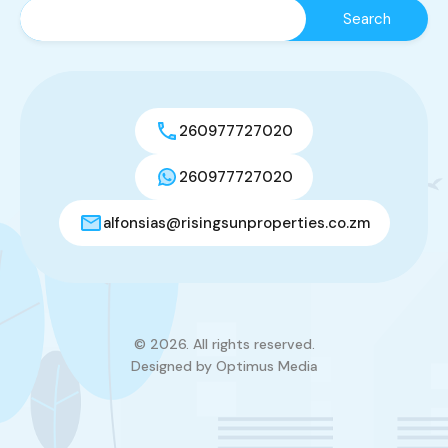
260977727020
260977727020
alfonsias@risingsunproperties.co.zm
© 2026. All rights reserved.
Designed by Optimus Media