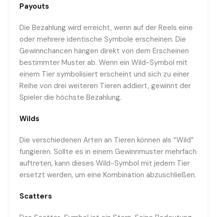
Payouts
Die Bezahlung wird erreicht, wenn auf der Reels eine
oder mehrere identische Symbole erscheinen. Die
Gewinnchancen hängen direkt von dem Erscheinen
bestimmter Muster ab. Wenn ein Wild-Symbol mit
einem Tier symbolisiert erscheint und sich zu einer
Reihe von drei weiteren Tieren addiert, gewinnt der
Spieler die höchste Bezahlung.
Wilds
Die verschiedenen Arten an Tieren können als “Wild”
fungieren. Sollte es in einem Gewinnmuster mehrfach
auftreten, kann dieses Wild-Symbol mit jedem Tier
ersetzt werden, um eine Kombination abzuschließen.
Scatters