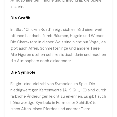
Atmosphäre der Frische und Erfrischung, die Spieler
anzieht.
Die Grafik
Im Slot “Chicken Road” zeigt sich ein Bild einer weit
offenen Landschaft mit Bäumen, Hügeln und Wiesen.
Die Charaktere in dieser Welt sind nicht nur Vögel; es
gibt auch Affen, Schmetterlinge und andere Tiere.
Alle Figuren stehen sehr realistisch darin und machen
die Atmosphäre noch einladender.
Die Symbole
Es gibt eine Vielzahl von Symbolen im Spiel. Die
niedrigwertigen Kartenwerte (A, K, Q, J, 10) sind durch
farbliche Änderungen leicht zu erkennen. Es gibt auch
höherwertige Symbole in Form einer Schildkröte,
eines Affen, eines Pferdes und anderer Tiere.