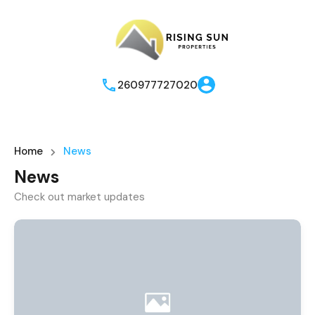
260977727020
Home
News
News
Check out market updates