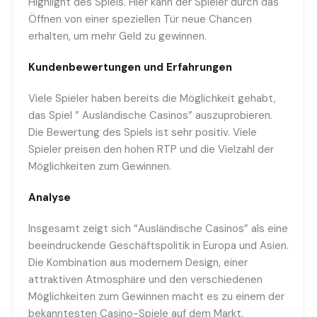
Highlight des Spiels. Hier kann der Spieler durch das
Öffnen von einer speziellen Tür neue Chancen
erhalten, um mehr Geld zu gewinnen.
Kundenbewertungen und Erfahrungen
Viele Spieler haben bereits die Möglichkeit gehabt,
das Spiel ” Ausländische Casinos” auszuprobieren.
Die Bewertung des Spiels ist sehr positiv. Viele
Spieler preisen den hohen RTP und die Vielzahl der
Möglichkeiten zum Gewinnen.
Analyse
Insgesamt zeigt sich “Ausländische Casinos” als eine
beeindruckende Geschäftspolitik in Europa und Asien.
Die Kombination aus modernem Design, einer
attraktiven Atmosphäre und den verschiedenen
Möglichkeiten zum Gewinnen macht es zu einem der
bekanntesten Casino-Spiele auf dem Markt.