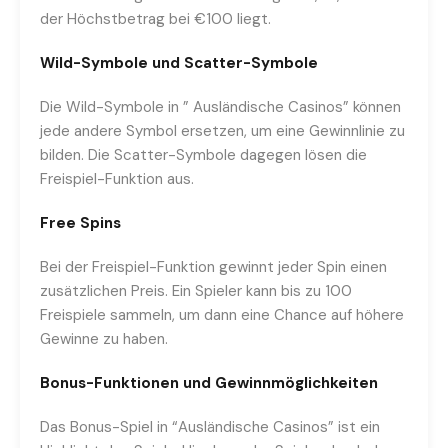
der Höchstbetrag bei €100 liegt.
Wild-Symbole und Scatter-Symbole
Die Wild-Symbole in ” Ausländische Casinos” können
jede andere Symbol ersetzen, um eine Gewinnlinie zu
bilden. Die Scatter-Symbole dagegen lösen die
Freispiel-Funktion aus.
Free Spins
Bei der Freispiel-Funktion gewinnt jeder Spin einen
zusätzlichen Preis. Ein Spieler kann bis zu 100
Freispiele sammeln, um dann eine Chance auf höhere
Gewinne zu haben.
Bonus-Funktionen und Gewinnmöglichkeiten
Das Bonus-Spiel in “Ausländische Casinos” ist ein