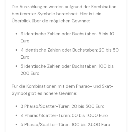
Die Auszahlungen werden aufgrund der Kombination
bestimmter Symbole berechnet. Hier ist ein
Überblick über die möglichen Gewinne:
3 identische Zahlen oder Buchstaben: 5 bis 10
Euro
4 identische Zahlen oder Buchstaben: 20 bis 50
Euro
5 identische Zahlen oder Buchstaben: 100 bis
200 Euro
Für die Kombinationen mit dem Pharao- und Skat-
Symbol gibt es höhere Gewinne:
3 Pharao/Scatter-Türen: 20 bis 500 Euro
4 Pharao/Scatter-Türen: 50 bis 1.000 Euro
5 Pharao/Scatter-Türen: 100 bis 2.500 Euro