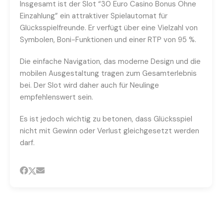
Insgesamt ist der Slot “30 Euro Casino Bonus Ohne
Einzahlung” ein attraktiver Spielautomat für
Glücksspielfreunde. Er verfügt über eine Vielzahl von
Symbolen, Boni-Funktionen und einer RTP von 95 %.
Die einfache Navigation, das moderne Design und die
mobilen Ausgestaltung tragen zum Gesamterlebnis
bei. Der Slot wird daher auch für Neulinge
empfehlenswert sein.
Es ist jedoch wichtig zu betonen, dass Glücksspiel
nicht mit Gewinn oder Verlust gleichgesetzt werden
darf.