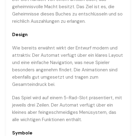
geheimnisvolle Macht besitzt. Das Ziel ist es, die
Geheimnisse dieses Buches zu entschlüsseln und so
reichlich Auszahlungen zu erlangen.
Design
Wie bereits erwähnt wirkt der Entwurf modern und
attraktiv. Der Automat verfügt über ein klares Layout
und eine einfache Navigation, was neue Spieler
besonders angenehm findet. Die Animationen sind
ebenfalls gut umgesetzt und tragen zum
Gesamteindruck bei.
Das Spiel wird auf einem 5-Rad-Slot präsentiert, mit
jeweils drei Zeilen. Der Automat verfügt über ein
kleines aber feingeschmeidiges Menüsystem, das
alle wichtigen Funktionen enthält.
Symbole