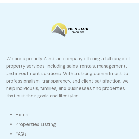
We are a proudly Zambian company offering a full range of
property services, including sales, rentals, management,
and investment solutions. With a strong commitment to
professionalism, transparency, and client satisfaction, we
help individuals, families, and businesses find properties
that suit their goals and lifestyles.
Home
Properties Listing
FAQs