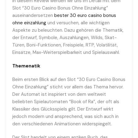
In diesem Review werden wir uns im Detail mit dem
Slot “30 Euro Casino Bonus Ohne Einzahlung”
auseinandersetzen
bester 30 euro casino bonus
ohne einzahlung
und versuchen, alle wichtigen
Aspekte zu beleuchten. Dazu gehören die Thematik,
der Entwurf, Symbole, Auszahlungen, Wilds, Skat-
Türen, Boni-Funktionen, Freispiele, RTP, Volatilität,
Einsätze, Max-Weiterspielbarkeit und Spielauswahl.
Themenatik
Beim ersten Blick auf den Slot “30 Euro Casino Bonus
Ohne Einzahlung” sticht vor allem das Thema hervor.
Der Automat ist inspiriert von dem weltweit
beliebten Spielautomaten “Book of Ra”, der oft als
Klassiker des Glücksspiels gilt. Der Entwurf wirkt
jedoch modern und ansprechend, was sich auch in
den verschiedenen Animationen widerspiegelt.
Der Slot handelt von einem antiken Buch, das