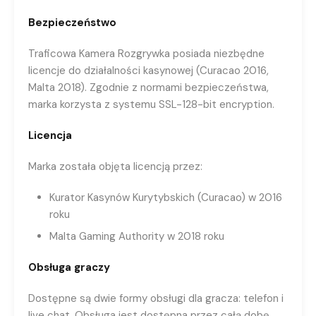
Bezpieczeństwo
Traficowa Kamera Rozgrywka posiada niezbędne
licencje do działalności kasynowej (Curacao 2016,
Malta 2018). Zgodnie z normami bezpieczeństwa,
marka korzysta z systemu SSL-128-bit encryption.
Licencja
Marka została objęta licencją przez:
Kurator Kasynów Kurytybskich (Curacao) w 2016
roku
Malta Gaming Authority w 2018 roku
Obsługa graczy
Dostępne są dwie formy obsługi dla gracza: telefon i
live chat. Obsługa jest dostępna przez całą dobę,