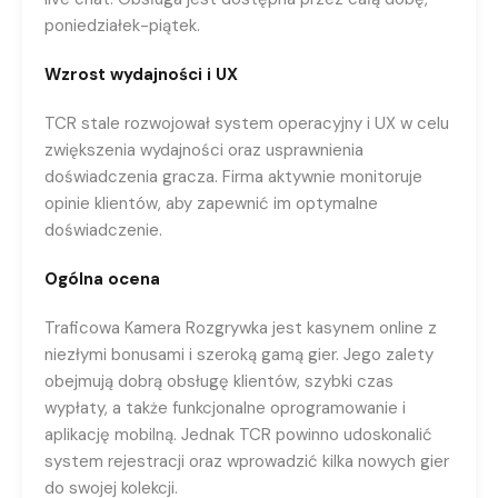
poniedziałek-piątek.
Wzrost wydajności i UX
TCR stale rozwojował system operacyjny i UX w celu
zwiększenia wydajności oraz usprawnienia
doświadczenia gracza. Firma aktywnie monitoruje
opinie klientów, aby zapewnić im optymalne
doświadczenie.
Ogólna ocena
Traficowa Kamera Rozgrywka jest kasynem online z
niezłymi bonusami i szeroką gamą gier. Jego zalety
obejmują dobrą obsługę klientów, szybki czas
wypłaty, a także funkcjonalne oprogramowanie i
aplikację mobilną. Jednak TCR powinno udoskonalić
system rejestracji oraz wprowadzić kilka nowych gier
do swojej kolekcji.