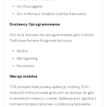
Gry Rozciągane
Gry w Miotacz Szejków (ruletka francuska)
Dostawcy Oprogramowania
Oto lista dostawców oprogramowania gier, których
Traficowa Kamera Rozgrywki korzysta:
NetEnt
Microgaming
Novomatic
Wersja mobilna
TCR posiada funkcjonalną aplikację mobilną (iOS i
Android), która pozwala graczom na dostęp do gier
w dowolnym miejscu i czasie. Aplikacja jest zgodna z
normami bezpieczeństwa i szybkością ładowania.