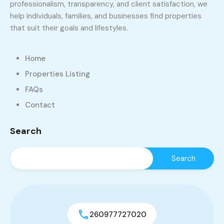
professionalism, transparency, and client satisfaction, we
help individuals, families, and businesses find properties
that suit their goals and lifestyles.
Home
Properties Listing
FAQs
Contact
Search
260977727020