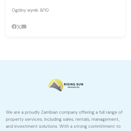
Ogólny wynik: 8/10
We are a proudly Zambian company offering a full range of
property services, including sales, rentals, management,
and investment solutions. With a strong commitment to