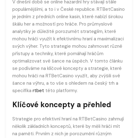
V dnešní době se online hazardní hry stávají stále
populárnějšími, a to i v České republice. RTBetCasino
je jedním z předních online kasin, které nabízí širokou
škálu her a možností pro hráče. Pro průmyslové
analytiky je důležité porozumět strategiím, které
mohou hráči využít k efektivnímu hraní a maximalizaci
svých výher. Tyto strategie mohou zahrnovat různé
přístupy a techniky, které pomáhají hráčům
optimalizovat své šance na úspěch. V tomto článku
se podíváme na klíčové koncepty a strategie, které
mohou hráči na RTBetCasino využít, aby zvýšili své
šance na výhru, a to vše s ohledem na český trh a
specifika
rtbet
této platformy.
Klíčové koncepty a přehled
Strategie pro efektivní hraní na RTBetCasino zahrnují
několik základních konceptů, které by měli hráči mít
na paměti. Prvním z nich je porozumění různým