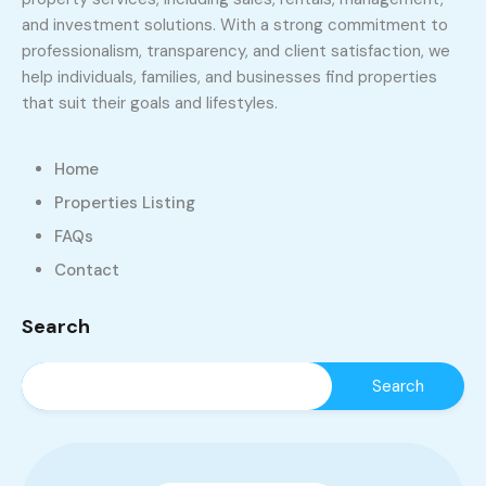
and investment solutions. With a strong commitment to
professionalism, transparency, and client satisfaction, we
help individuals, families, and businesses find properties
that suit their goals and lifestyles.
Home
Properties Listing
FAQs
Contact
Search