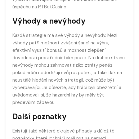
úspěchu na RTBetCasino.
Výhody a nevýhody
Každá strategie má své výhody a nevýhody. Mezi
výhody patří možnost zvýšení šancí na výhru,
efektivní využití bonusů a možnost zlepšení
dovedností prostřednictvím praxe. Na druhou stranu,
nevýhody mohou zahrnovat riziko ztráty peněz,
pokud hráči nedodržují svůj rozpočet, a také tlak na
neustálé hledání nových strategií, což může být
vyčerpávající. Je důležité, aby hráči byli obezřetní a
uvědomovali si, že hazardní hry by měly být
především zábavou.
Další poznatky
Existují také některé okrajové případy a důležité
poznámky, které by hráči měli mít na paměti.