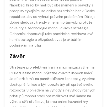
Například, hráči by měli být obeznámeni s pravidly a
předpisy týkajícími se online hazardních her v České
republice, aby se vyhnuli právním problémům. Dále je
dobré sledovat trendy v herním průmyslu, protože
nové hry a technologie mohou ovlivnit strategie.
Odborníci doporučují také pravidelně revidovat své
herní strategie a přizpůsobovat je aktuálním
podmínkám na trhu.
Závěr
Strategie pro efektivní hraní a maximalizaci výher na
RTBetCasino mohou výrazně ovlivnit úspěch hráčů.
Je důležité mít na paměti klíčové koncepty, využívat
dostupné funkce a být obezřetný při správě svého
rozpočtu. S ohledem na výhody a nevýhody různých
přístupů mohou hráči optimalizovat své šance na
výhru a užít si zábavu, kterou online hazardní hry