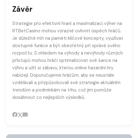
Závěr
Strategie pro efektivní hraní a maximalizaci výher na
RTBetCasino mohou výrazně ovlivnit úspěch hráčů.
Je důležité mít na paměti klíčové koncepty, využívat
dostupné funkce a být obezřetný při správě svého
rozpočtu. S ohledem na výhody a nevýhody různých
přístupů mohou hráči optimalizovat své šance na
výhru a užít si zábavu, kterou online hazardní hry
nabízejí. Doporučujeme hráčům, aby se neustále
vzdělávali a přizpůsobovali své strategie aktuálním
trendům a podmínkám na trhu, což jim pomůže
dosáhnout co nejlepších výsledků.