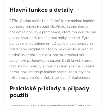
Hlavní funkce a detaily
RTBetCasino nabízí řadu funkcí, které mohou hráčům
pomoci v jejich strategii. Například, kasino často
poskytuje bonusy a promoakce, které mohou hráčům
poskytnout dodatečné prostředky na hraní. Tyto
bonusy mohou zahrnovat uvítací bonusy, bonusy za
vklad nebo bezplatné otočky. Je důležité si přečíst
podmínky těchto nabídek, protože mohou mít
specifické požadavky na sázení. Další funkcí, kterou
hráči mohou využít, je možnost hrát zdarma v režimu
demo, což umožňuje hráčům vyzkoušet si hry bez
rizika ztráty peněz a získat tak cenné zkušenosti.
Praktické příklady a případy
použití