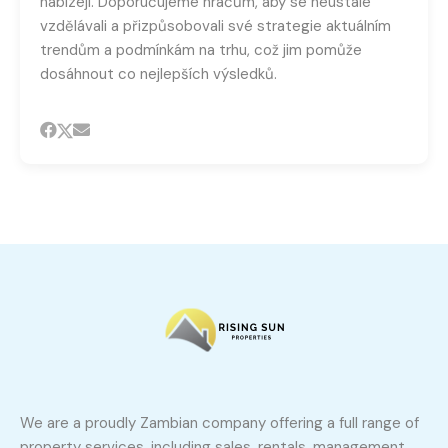
nabízejí. Doporučujeme hráčům, aby se neustále
vzdělávali a přizpůsobovali své strategie aktuálním
trendům a podmínkám na trhu, což jim pomůže
dosáhnout co nejlepších výsledků.
We are a proudly Zambian company offering a full range of
property services, including sales, rentals, management,