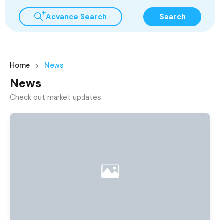
Advance Search
Search
Home
News
News
Check out market updates