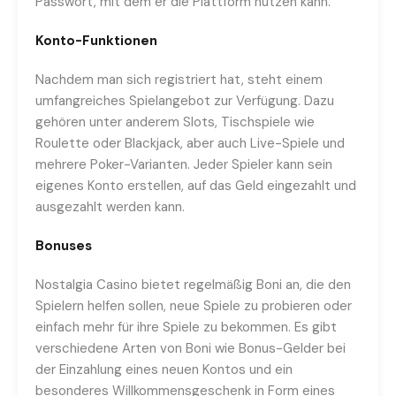
Passwort, mit dem er die Plattform nutzen kann.
Konto-Funktionen
Nachdem man sich registriert hat, steht einem
umfangreiches Spielangebot zur Verfügung. Dazu
gehören unter anderem Slots, Tischspiele wie
Roulette oder Blackjack, aber auch Live-Spiele und
mehrere Poker-Varianten. Jeder Spieler kann sein
eigenes Konto erstellen, auf das Geld eingezahlt und
ausgezahlt werden kann.
Bonuses
Nostalgia Casino bietet regelmäßig Boni an, die den
Spielern helfen sollen, neue Spiele zu probieren oder
einfach mehr für ihre Spiele zu bekommen. Es gibt
verschiedene Arten von Boni wie Bonus-Gelder bei
der Einzahlung eines neuen Kontos und ein
besonderes Willkommensgeschenk in Form eines