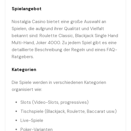
Spielangebot
Nostalgia Casino bietet eine große Auswahl an
Spielen, die aufgrund ihrer Qualität und Vielfalt
bekannt sind: Roulette Classic, Blackjack Single Hand
Multi-Hand, Joker 4000. Zu jedem Spiel gibt es eine
detaillierte Beschreibung der Regeln und eines FAQ-
Ratgebers.
Kategorien
Die Spiele werden in verschiedenen Kategorien
organisiert wie:
Slots (Video-Slots, progressives)
Tischspiele (Blackjack, Roulette, Baccarat usw.)
Live-Spiele
Poker-Varianten