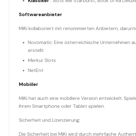
Klassiker
: Slots wie Starburst, Book of Ra Delu
Softwareanbieter
MiKi kollaboriert mit renommierten Anbietern, darunt
Novomatic: Eine österreichische Unternehmen aus
erstellt
Merkur Slots
NetEnt
Mobiiler
MiKi hat auch eine mobiliere Version entwickelt. Spi
ihrem Smartphone oder Tablet spielen.
Sicherheit und Lizenzierung:
Die Sicherheit bei MiKi wird durch mehrfache Authen