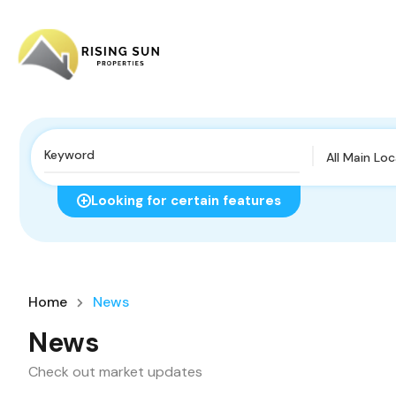
All Main Lo
Looking for certain features
Home
News
News
Check out market updates