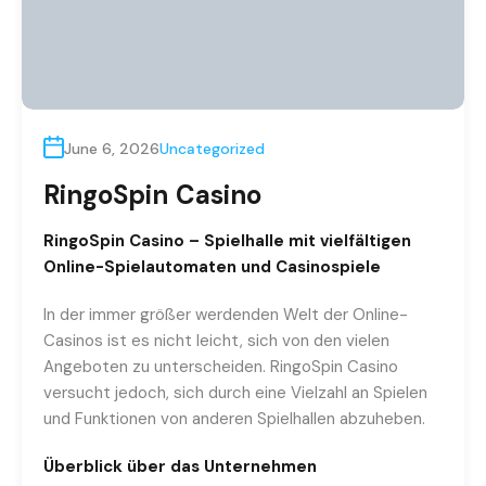
June 6, 2026
Uncategorized
RingoSpin Casino
RingoSpin Casino – Spielhalle mit vielfältigen
Online-Spielautomaten und Casinospiele
In der immer größer werdenden Welt der Online-
Casinos ist es nicht leicht, sich von den vielen
Angeboten zu unterscheiden. RingoSpin Casino
versucht jedoch, sich durch eine Vielzahl an Spielen
und Funktionen von anderen Spielhallen abzuheben.
Überblick über das Unternehmen