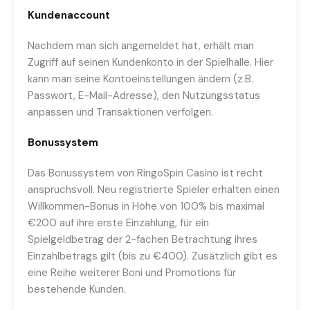
Kundenaccount
Nachdem man sich angemeldet hat, erhält man
Zugriff auf seinen Kundenkonto in der Spielhalle. Hier
kann man seine Kontoeinstellungen ändern (z.B.
Passwort, E-Mail-Adresse), den Nutzungsstatus
anpassen und Transaktionen verfolgen.
Bonussystem
Das Bonussystem von RingoSpin Casino ist recht
anspruchsvoll. Neu registrierte Spieler erhalten einen
Willkommen-Bonus in Höhe von 100% bis maximal
€200 auf ihre erste Einzahlung, für ein
Spielgeldbetrag der 2-fachen Betrachtung ihres
Einzahlbetrags gilt (bis zu €400). Zusätzlich gibt es
eine Reihe weiterer Boni und Promotions für
bestehende Kunden.