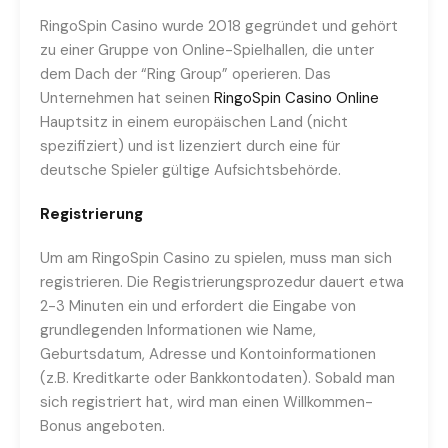
RingoSpin Casino wurde 2018 gegründet und gehört
zu einer Gruppe von Online-Spielhallen, die unter
dem Dach der “Ring Group” operieren. Das
Unternehmen hat seinen
RingoSpin Casino Online
Hauptsitz in einem europäischen Land (nicht
spezifiziert) und ist lizenziert durch eine für
deutsche Spieler gültige Aufsichtsbehörde.
Registrierung
Um am RingoSpin Casino zu spielen, muss man sich
registrieren. Die Registrierungsprozedur dauert etwa
2-3 Minuten ein und erfordert die Eingabe von
grundlegenden Informationen wie Name,
Geburtsdatum, Adresse und Kontoinformationen
(z.B. Kreditkarte oder Bankkontodaten). Sobald man
sich registriert hat, wird man einen Willkommen-
Bonus angeboten.