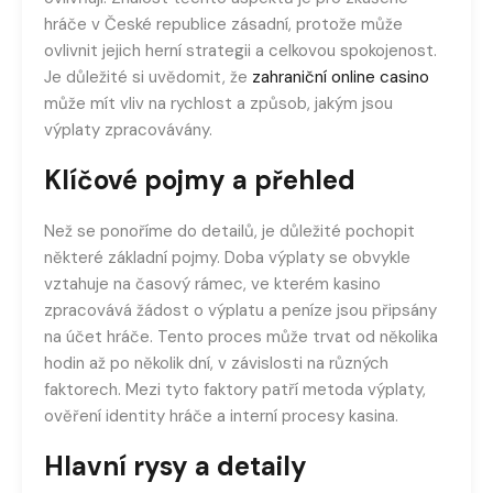
hráče v České republice zásadní, protože může
ovlivnit jejich herní strategii a celkovou spokojenost.
Je důležité si uvědomit, že
zahraniční online casino
může mít vliv na rychlost a způsob, jakým jsou
výplaty zpracovávány.
Klíčové pojmy a přehled
Než se ponoříme do detailů, je důležité pochopit
některé základní pojmy. Doba výplaty se obvykle
vztahuje na časový rámec, ve kterém kasino
zpracovává žádost o výplatu a peníze jsou připsány
na účet hráče. Tento proces může trvat od několika
hodin až po několik dní, v závislosti na různých
faktorech. Mezi tyto faktory patří metoda výplaty,
ověření identity hráče a interní procesy kasina.
Hlavní rysy a detaily