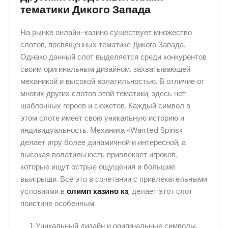
тематики Дикого Запада
На рынке онлайн-казино существует множество
слотов, посвященных тематике Дикого Запада.
Однако данный слот выделяется среди конкурентов
своим оригинальным дизайном, захватывающей
механикой и высокой волатильностью. В отличие от
многих других слотов этой тематики, здесь нет
шаблонных героев и сюжетов. Каждый символ в
этом слоте имеет свою уникальную историю и
индивидуальность. Механика «Wanted Spins»
делает игру более динамичной и интересной, а
высокая волатильность привлекает игроков,
которые ищут острые ощущения и большие
выигрыши. Всё это в сочетании с привлекательными
условиями в
олимп казино кз
, делает этот слот
поистине особенным.
Уникальный дизайн и оригинальные символы.