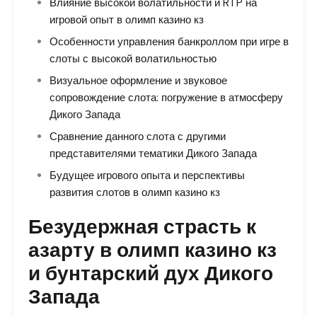
Влияние высокой волатильности и RTP на
игровой опыт в олимп казино кз
Особенности управления банкроллом при игре в
слоты с высокой волатильностью
Визуальное оформление и звуковое
сопровождение слота: погружение в атмосферу
Дикого Запада
Сравнение данного слота с другими
представителями тематики Дикого Запада
Будущее игрового опыта и перспективы
развития слотов в олимп казино кз
Безудержная страсть к
азарту в олимп казино кз
и бунтарский дух Дикого
Запада