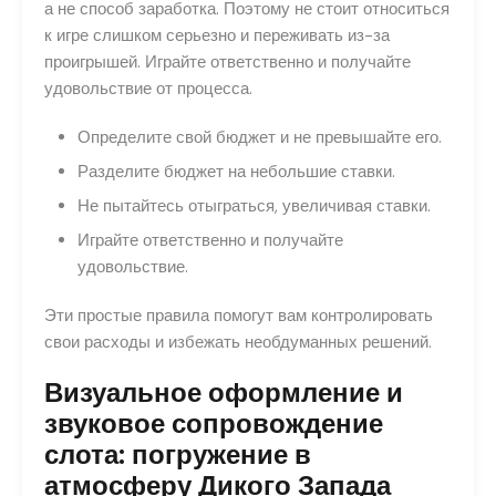
а не способ заработка. Поэтому не стоит относиться
к игре слишком серьезно и переживать из-за
проигрышей. Играйте ответственно и получайте
удовольствие от процесса.
Определите свой бюджет и не превышайте его.
Разделите бюджет на небольшие ставки.
Не пытайтесь отыграться, увеличивая ставки.
Играйте ответственно и получайте
удовольствие.
Эти простые правила помогут вам контролировать
свои расходы и избежать необдуманных решений.
Визуальное оформление и
звуковое сопровождение
слота: погружение в
атмосферу Дикого Запада