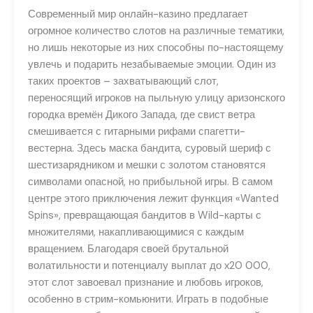
Современный мир онлайн-казино предлагает
огромное количество слотов на различные тематики,
но лишь некоторые из них способны по-настоящему
увлечь и подарить незабываемые эмоции. Один из
таких проектов – захватывающий слот,
переносящий игроков на пыльную улицу аризонского
городка времён Дикого Запада, где свист ветра
смешивается с гитарными рифами спагетти-
вестерна. Здесь маска бандита, суровый шериф с
шестизарядником и мешки с золотом становятся
символами опасной, но прибыльной игры. В самом
центре этого приключения лежит функция «Wanted
Spins», превращающая бандитов в Wild-карты с
множителями, накапливающимися с каждым
вращением. Благодаря своей брутальной
волатильности и потенциалу выплат до x20 000,
этот слот завоевал признание и любовь игроков,
особенно в стрим-комьюнити. Играть в подобные