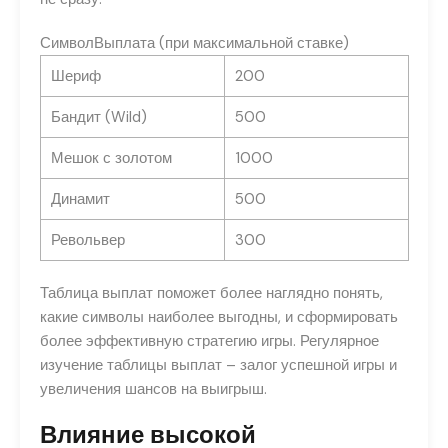
СимволВыплата (при максимальной ставке)
Шериф
200
Бандит (Wild)
500
Мешок с золотом
1000
Динамит
500
Револьвер
300
Таблица выплат поможет более наглядно понять,
какие символы наиболее выгодны, и сформировать
более эффективную стратегию игры. Регулярное
изучение таблицы выплат – залог успешной игры и
увеличения шансов на выигрыш.
Влияние высокой