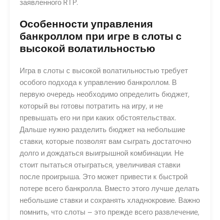
заявленного RTP.
Особенности управления
банкроллом при игре в слоты с
высокой волатильностью
Игра в слоты с высокой волатильностью требует
особого подхода к управлению банкроллом. В
первую очередь необходимо определить бюджет,
который вы готовы потратить на игру, и не
превышать его ни при каких обстоятельствах.
Дальше нужно разделить бюджет на небольшие
ставки, которые позволят вам сыграть достаточно
долго и дождаться выигрышной комбинации. Не
стоит пытаться отыграться, увеличивая ставки
после проигрыша. Это может привести к быстрой
потере всего банкролла. Вместо этого лучше делать
небольшие ставки и сохранять хладнокровие. Важно
помнить, что слоты – это прежде всего развлечение,