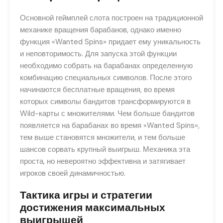
Основной геймплей слота построен на традиционной
механике вращения барабанов, однако именно
функция «Wanted Spins» придает ему уникальность
и неповторимость. Для запуска этой функции
необходимо собрать на барабанах определенную
комбинацию специальных символов. После этого
начинаются бесплатные вращения, во время
которых символы бандитов трансформируются в
Wild-карты с множителями. Чем больше бандитов
появляется на барабанах во время «Wanted Spins»,
тем выше становятся множители, и тем больше
шансов сорвать крупный выигрыш. Механика эта
проста, но невероятно эффективна и затягивает
игроков своей динамичностью.
Тактика игры и стратегии
достижения максимальных
выигрышей