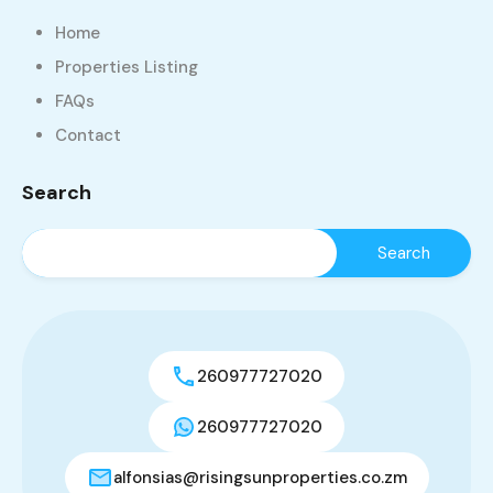
Home
Properties Listing
FAQs
Contact
Search
260977727020
260977727020
alfonsias@risingsunproperties.co.zm