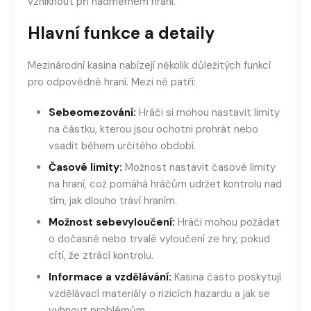
vzniknout při nadměrném hraní.
Hlavní funkce a detaily
Mezinárodní kasina nabízejí několik důležitých funkcí
pro odpovědné hraní. Mezi ně patří:
Sebeomezování:
Hráči si mohou nastavit limity
na částku, kterou jsou ochotni prohrát nebo
vsadit během určitého období.
Časové limity:
Možnost nastavit časové limity
na hraní, což pomáhá hráčům udržet kontrolu nad
tím, jak dlouho tráví hraním.
Možnost sebevyloučení:
Hráči mohou požádat
o dočasné nebo trvalé vyloučení ze hry, pokud
cítí, že ztrácí kontrolu.
Informace a vzdělávání:
Kasina často poskytují
vzdělávací materiály o rizicích hazardu a jak se
vyhnout problémům.