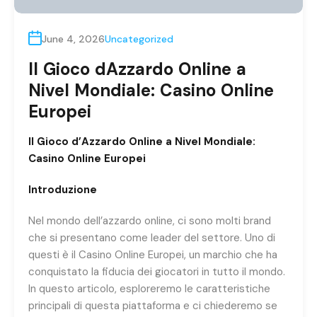
June 4, 2026
Uncategorized
Il Gioco dAzzardo Online a
Nivel Mondiale: Casino Online
Europei
Il Gioco d’Azzardo Online a Nivel Mondiale:
Casino Online Europei
Introduzione
Nel mondo dell’azzardo online, ci sono molti brand
che si presentano come leader del settore. Uno di
questi è il Casino Online Europei, un marchio che ha
conquistato la fiducia dei giocatori in tutto il mondo.
In questo articolo, esploreremo le caratteristiche
principali di questa piattaforma e ci chiederemo se