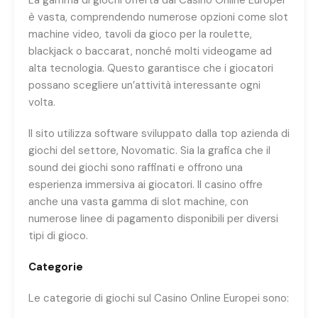
La gamma di giochi offerta dal Casino Online Europei
è vasta, comprendendo numerose opzioni come slot
machine video, tavoli da gioco per la roulette,
blackjack o baccarat, nonché molti videogame ad
alta tecnologia. Questo garantisce che i giocatori
possano scegliere un’attività interessante ogni
volta.
Il sito utilizza software sviluppato dalla top azienda di
giochi del settore, Novomatic. Sia la grafica che il
sound dei giochi sono raffinati e offrono una
esperienza immersiva ai giocatori. Il casino offre
anche una vasta gamma di slot machine, con
numerose linee di pagamento disponibili per diversi
tipi di gioco.
Categorie
Le categorie di giochi sul Casino Online Europei sono: