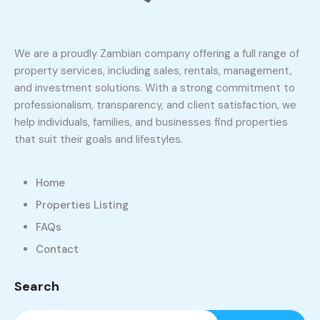
We are a proudly Zambian company offering a full range of
property services, including sales, rentals, management,
and investment solutions. With a strong commitment to
professionalism, transparency, and client satisfaction, we
help individuals, families, and businesses find properties
that suit their goals and lifestyles.
Home
Properties Listing
FAQs
Contact
Search