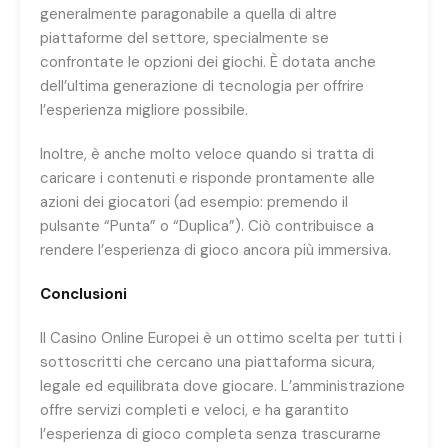
generalmente paragonabile a quella di altre
piattaforme del settore, specialmente se
confrontate le opzioni dei giochi. È dotata anche
dell’ultima generazione di tecnologia per offrire
l’esperienza migliore possibile.
Inoltre, è anche molto veloce quando si tratta di
caricare i contenuti e risponde prontamente alle
azioni dei giocatori (ad esempio: premendo il
pulsante “Punta” o “Duplica”). Ciò contribuisce a
rendere l’esperienza di gioco ancora più immersiva.
Conclusioni
Il Casino Online Europei è un ottimo scelta per tutti i
sottoscritti che cercano una piattaforma sicura,
legale ed equilibrata dove giocare. L’amministrazione
offre servizi completi e veloci, e ha garantito
l’esperienza di gioco completa senza trascurarne