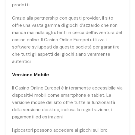
prodotti.
Grazie alla partnership con questi provider, il sito
offre una vasta gamma di giochi d’azzardo che non
manca mai nulla agli utenti in cerca dell’avventura del
casino online. Il Casino Online Europei utilizza i
software sviluppati da queste società per garantire
che tutti gli aspetti dei giochi siano veramente
autentici.
Versione Mobile
Il Casino Online Europei è interamente accessibile via
dispositivi mobili come smartphone e tablet. La
versione mobile del sito offre tutte le funzionalità
della versione desktop, inclusa la registrazione, i
pagamenti ed estrazioni.
I giocatori possono accedere ai giochi sul loro