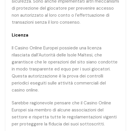
sicurezza. Sono anche implementati altri meccanismi
di protezione del giocatore per prevenire accesso
non autorizzato al loro conto o l’effettuazione di
transazioni senza il loro consenso.
Licenza
Il Casino Online Europei possiede una licenza
rilasciata dall’Autorità delle Isole Maltesi, che
garantisce che le operazioni del sito siano condotte
in modo trasparente ed equo per i suoi giocatori.
Questa autorizzazione è la prova dei controlli
periodici eseguiti sulle attività commerciali del
casino online.
Sarebbe ragionevole pensare che il Casino Online
Europei sia membro di alcune associazioni del
settore e rispetta tutte le regolamentazioni vigenti
per proteggere la fiducia dei suoi sottoscritti.