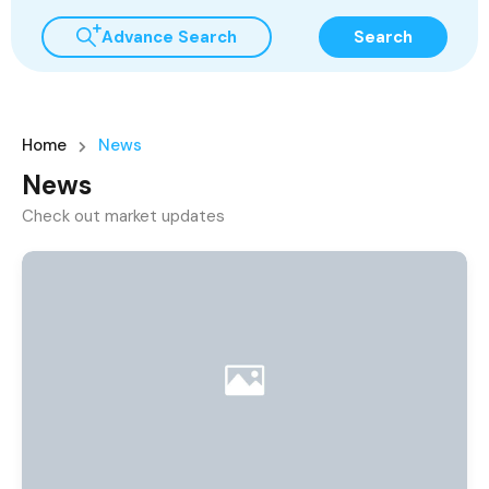
Advance Search
Search
Home
News
News
Check out market updates