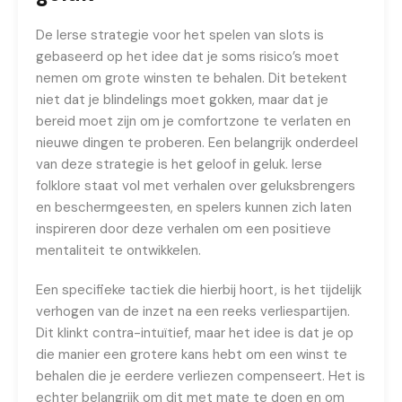
De Ierse strategie voor het spelen van slots is
gebaseerd op het idee dat je soms risico’s moet
nemen om grote winsten te behalen. Dit betekent
niet dat je blindelings moet gokken, maar dat je
bereid moet zijn om je comfortzone te verlaten en
nieuwe dingen te proberen. Een belangrijk onderdeel
van deze strategie is het geloof in geluk. Ierse
folklore staat vol met verhalen over geluksbrengers
en beschermgeesten, en spelers kunnen zich laten
inspireren door deze verhalen om een positieve
mentaliteit te ontwikkelen.
Een specifieke tactiek die hierbij hoort, is het tijdelijk
verhogen van de inzet na een reeks verliespartijen.
Dit klinkt contra-intuïtief, maar het idee is dat je op
die manier een grotere kans hebt om een winst te
behalen die je eerdere verliezen compenseert. Het is
echter belangrijk om dit met mate te doen en om