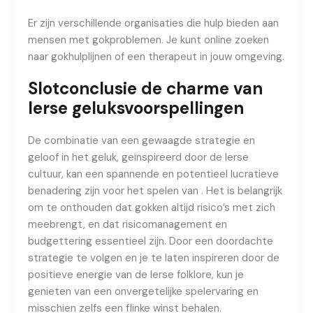
Er zijn verschillende organisaties die hulp bieden aan
mensen met gokproblemen. Je kunt online zoeken
naar gokhulplijnen of een therapeut in jouw omgeving.
Slotconclusie de charme van
Ierse geluksvoorspellingen
De combinatie van een gewaagde strategie en
geloof in het geluk, geïnspireerd door de Ierse
cultuur, kan een spannende en potentieel lucratieve
benadering zijn voor het spelen van . Het is belangrijk
om te onthouden dat gokken altijd risico’s met zich
meebrengt, en dat risicomanagement en
budgettering essentieel zijn. Door een doordachte
strategie te volgen en je te laten inspireren door de
positieve energie van de Ierse folklore, kun je
genieten van een onvergetelijke spelervaring en
misschien zelfs een flinke winst behalen.