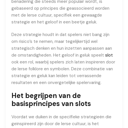
benadering die steeds meer populair wordt, is
gebaseerd op principes die geassocieerd worden
met de Ierse cultuur, specifiek een gewaagde
strategie en het geloof in een beetje geluk.
Deze strategie houdt in dat spelers niet bang zijn
om risico’s te nemen, maar tegelijkertijd wel
strategisch denken en hun inzetten aanpassen aan
de omstandigheden. Het geloof in geluk speelt
slot
ook een rol, waarbij spelers zich laten inspireren door
de Ierse folklore en symbolen. Deze combinatie van
strategie en geluk kan leiden tot verrassende
resultaten en een onvergetelijke spelervaring.
Het begrijpen van de
basisprincipes van slots
Voordat we duiken in de specifieke strategieën die
geïnspireerd zijn door de Ierse cultuur, is het