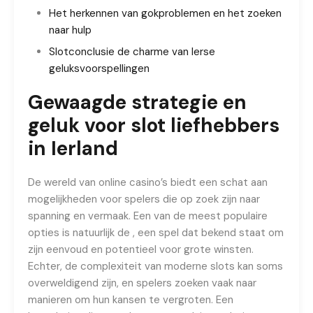
Het herkennen van gokproblemen en het zoeken
naar hulp
Slotconclusie de charme van Ierse
geluksvoorspellingen
Gewaagde strategie en
geluk voor slot liefhebbers
in Ierland
De wereld van online casino’s biedt een schat aan
mogelijkheden voor spelers die op zoek zijn naar
spanning en vermaak. Een van de meest populaire
opties is natuurlijk de , een spel dat bekend staat om
zijn eenvoud en potentieel voor grote winsten.
Echter, de complexiteit van moderne slots kan soms
overweldigend zijn, en spelers zoeken vaak naar
manieren om hun kansen te vergroten. Een