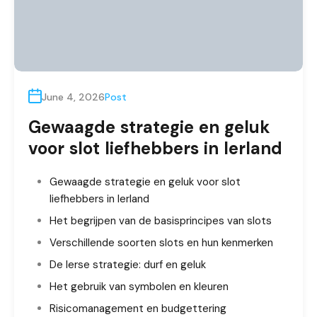
June 4, 2026
Post
Gewaagde strategie en geluk
voor slot liefhebbers in Ierland
Gewaagde strategie en geluk voor slot
liefhebbers in Ierland
Het begrijpen van de basisprincipes van slots
Verschillende soorten slots en hun kenmerken
De Ierse strategie: durf en geluk
Het gebruik van symbolen en kleuren
Risicomanagement en budgettering