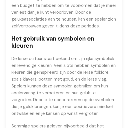
een budget te hebben om te voorkomen dat je meer
verliest dan je kunt veroorloven. Door de
geluksassociaties aan te houden, kan een speler zich
zelfvertrouwen geven tijdens deze periodes.
Het gebruik van symbolen en
kleuren
De Ierse cultuur staat bekend om zijn rijke symboliek
en levendige kleuren. Veel slots hebben symbolen en
kleuren die geïnspireerd zijn door de Ierse folklore,
zoals klavers, potten met goud, en de Ierse vlag.
Spelers kunnen deze symbolen gebruiken om hun
spelervaring te verbeteren en hun geluk te
vergroten. Door je te concentreren op de symbolen
die je geluk brengen, kun je een positievere mindset
ontwikkelen en je kansen op winst vergroten.
Sommige spelers geloven bijvoorbeeld dat het