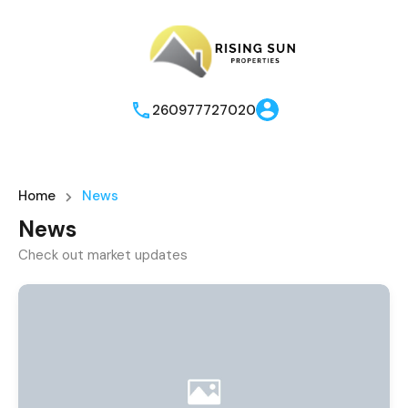
260977727020
Home
News
News
Check out market updates