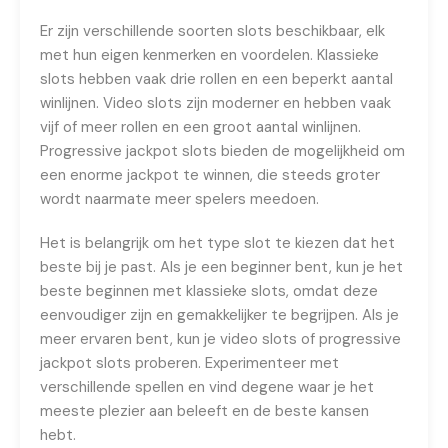
Er zijn verschillende soorten slots beschikbaar, elk
met hun eigen kenmerken en voordelen. Klassieke
slots hebben vaak drie rollen en een beperkt aantal
winlijnen. Video slots zijn moderner en hebben vaak
vijf of meer rollen en een groot aantal winlijnen.
Progressive jackpot slots bieden de mogelijkheid om
een enorme jackpot te winnen, die steeds groter
wordt naarmate meer spelers meedoen.
Het is belangrijk om het type slot te kiezen dat het
beste bij je past. Als je een beginner bent, kun je het
beste beginnen met klassieke slots, omdat deze
eenvoudiger zijn en gemakkelijker te begrijpen. Als je
meer ervaren bent, kun je video slots of progressive
jackpot slots proberen. Experimenteer met
verschillende spellen en vind degene waar je het
meeste plezier aan beleeft en de beste kansen
hebt.