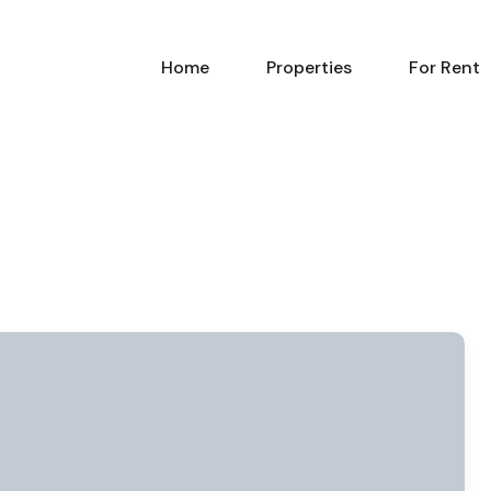
Home
Pr
Home
Properties
For Rent