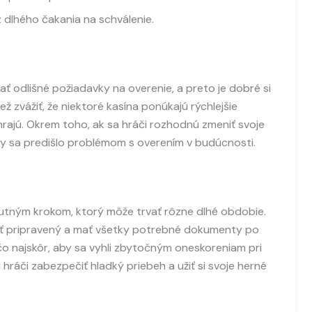
z dlhého čakania na schválenie.
ať odlišné požiadavky na overenie, a preto je dobré si
ež zvážiť, že niektoré kasína ponúkajú rýchlejšie
 hrajú. Okrem toho, ak sa hráči rozhodnú zmeniť svoje
by sa predišlo problémom s overením v budúcnosti.
nutným krokom, ktorý môže trvať rôzne dlhé obdobie.
byť pripravený a mať všetky potrebné dokumenty po
čo najskôr, aby sa vyhli zbytočným oneskoreniam pri
hráči zabezpečiť hladký priebeh a užiť si svoje herné