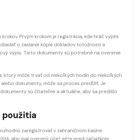
 krokov. Prvým krokom je registrácia, kde hráč vyplní
žiadať o zaslanie kópie dokladov totožnosti a
kový výpis. Tieto dokumenty sú potrebné na overenie
, ktorý môže trvať od niekoľkých hodín do niekoľkých
 alebo dokumenty, môže sa proces predĺžiť. Je
é dokumenty sú čitateľné a aktuálne, aby sa predišlo
 použitia
 rozhodnú zaregistrovať v zahraničnom kasíne.
ôležité, aby mal overený účet ešte pred začiatkom