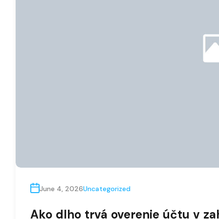
June 4, 2026
Uncategorized
Ako dlho trvá overenie účtu v z