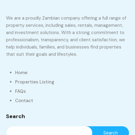
We are a proudly Zambian company offering a full range of
property services, including sales, rentals, management,
and investment solutions. With a strong commitment to
professionalism, transparency, and client satisfaction, we
help individuals, families, and businesses find properties
that suit their goals and lifestyles.
Home
Properties Listing
FAQs
Contact
Search