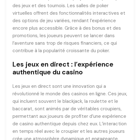
des jeux et des tournois. Les salles de poker
virtuelles offrent des fonctionnalités interactives et
des options de jeu variées, rendant l’expérience
encore plus accessible. Grâce à des bonus et des
promotions, les joueurs peuvent se lancer dans
l’aventure sans trop de risques financiers, ce qui
contribue à la popularité croissante du poker.
Les jeux en direct : l’expérience
authentique du casino
Les jeux en direct sont une innovation qui a
révolutionné le monde des casinos en ligne. Ces jeux,
qui incluent souvent le blackjack, la roulette et le
baccarat, sont animés par de véritables croupiers,
permettant aux joueurs de profiter d’une expérience
de casino authentique depuis chez eux. L’interaction
en temps réel avec le croupier et les autres joueurs
crée une atmosphère dynamique et engageante,