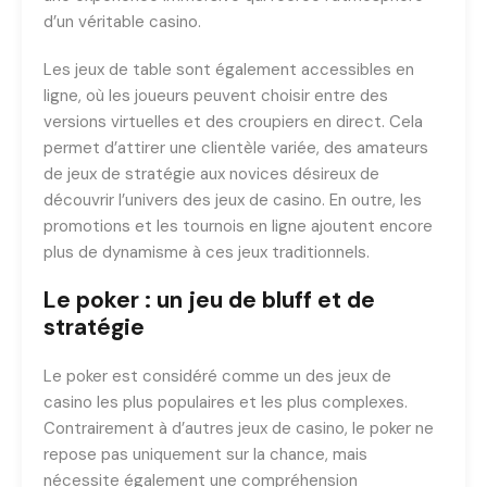
d’un véritable casino.
Les jeux de table sont également accessibles en
ligne, où les joueurs peuvent choisir entre des
versions virtuelles et des croupiers en direct. Cela
permet d’attirer une clientèle variée, des amateurs
de jeux de stratégie aux novices désireux de
découvrir l’univers des jeux de casino. En outre, les
promotions et les tournois en ligne ajoutent encore
plus de dynamisme à ces jeux traditionnels.
Le poker : un jeu de bluff et de
stratégie
Le poker est considéré comme un des jeux de
casino les plus populaires et les plus complexes.
Contrairement à d’autres jeux de casino, le poker ne
repose pas uniquement sur la chance, mais
nécessite également une compréhension