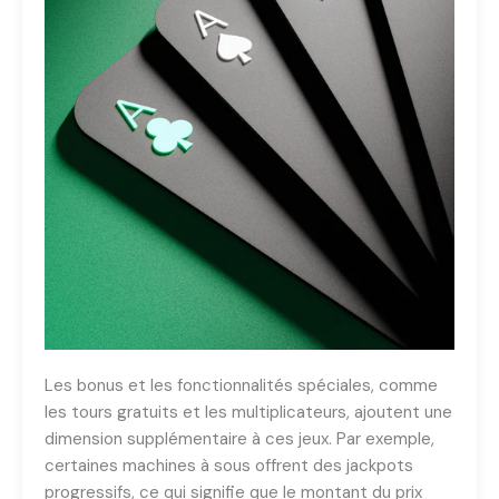
Les bonus et les fonctionnalités spéciales, comme
les tours gratuits et les multiplicateurs, ajoutent une
dimension supplémentaire à ces jeux. Par exemple,
certaines machines à sous offrent des jackpots
progressifs, ce qui signifie que le montant du prix