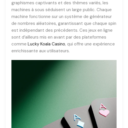
graphismes captivants et des thèmes variés, les
machines à sous séduisent un large public. Chaque
machine fonctionne sur un système de générateur
de nombres aléatoires, garantissant que chaque spin
est indépendant des précédents. Ces jeux en ligne
sont d’ailleurs mis en avant par des plateformes
comme
Lucky Koala Casino
, qui offre une expérience
enrichissante aux utilisateurs.