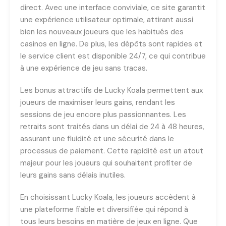
direct. Avec une interface conviviale, ce site garantit
une expérience utilisateur optimale, attirant aussi
bien les nouveaux joueurs que les habitués des
casinos en ligne. De plus, les dépôts sont rapides et
le service client est disponible 24/7, ce qui contribue
à une expérience de jeu sans tracas.
Les bonus attractifs de Lucky Koala permettent aux
joueurs de maximiser leurs gains, rendant les
sessions de jeu encore plus passionnantes. Les
retraits sont traités dans un délai de 24 à 48 heures,
assurant une fluidité et une sécurité dans le
processus de paiement. Cette rapidité est un atout
majeur pour les joueurs qui souhaitent profiter de
leurs gains sans délais inutiles.
En choisissant Lucky Koala, les joueurs accèdent à
une plateforme fiable et diversifiée qui répond à
tous leurs besoins en matière de jeux en ligne. Que