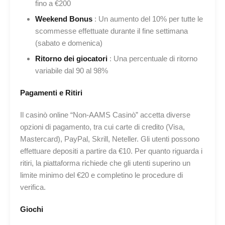
fino a €200
Weekend Bonus
: Un aumento del 10% per tutte le
scommesse effettuate durante il fine settimana
(sabato e domenica)
Ritorno dei giocatori
: Una percentuale di ritorno
variabile dal 90 al 98%
Pagamenti e Ritiri
Il casinò online “Non-AAMS Casinò” accetta diverse
opzioni di pagamento, tra cui carte di credito (Visa,
Mastercard), PayPal, Skrill, Neteller. Gli utenti possono
effettuare depositi a partire da €10. Per quanto riguarda i
ritiri, la piattaforma richiede che gli utenti superino un
limite minimo del €20 e completino le procedure di
verifica.
Giochi