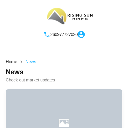
260977727020
Home
News
News
Check out market updates