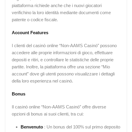
piattaforma richiede anche che i nuovi giocatori
verifichino la loro identità mediante documenti come
patente o codice fiscale.
Account Features
I clienti del casinò online “Non-AAMS Casinò” possono
accedere alle proprie informazioni di gioco, effettuare
depositi e ritiri, e controllare le statistiche delle proprie
partite. Inoltre, la piattaforma offre una sezione “Mio
account” dove gli utenti possono visualizzare i dettagli
della loro esperienza nel casinò.
Bonus
Il casinò online “Non-AAMS Casinò” offre diverse
opzioni di bonus ai suoi clienti, tra cui:
Benvenuto
: Un bonus del 100% sul primo deposito