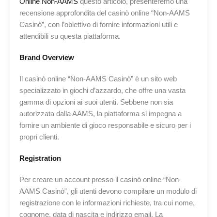
Online Non-AAMS
questo articolo, presenteremo una
recensione approfondita del casinò online “Non-AAMS
Casinò”, con l’obiettivo di fornire informazioni utili e
attendibili su questa piattaforma.
Brand Overview
Il casinò online “Non-AAMS Casinò” è un sito web
specializzato in giochi d’azzardo, che offre una vasta
gamma di opzioni ai suoi utenti. Sebbene non sia
autorizzata dalla AAMS, la piattaforma si impegna a
fornire un ambiente di gioco responsabile e sicuro per i
propri clienti.
Registration
Per creare un account presso il casinò online “Non-
AAMS Casinò”, gli utenti devono compilare un modulo di
registrazione con le informazioni richieste, tra cui nome,
cognome, data di nascita e indirizzo email. La