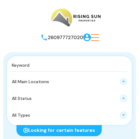
260977727020
All Main Locations
All Status
All Types
Looking for certain features