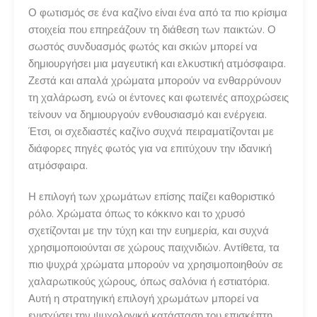
Ο φωτισμός σε ένα καζίνο είναι ένα από τα πιο κρίσιμα
στοιχεία που επηρεάζουν τη διάθεση των παικτών. Ο
σωστός συνδυασμός φωτός και σκιών μπορεί να
δημιουργήσει μια μαγευτική και ελκυστική ατμόσφαιρα.
Ζεστά και απαλά χρώματα μπορούν να ενθαρρύνουν
τη χαλάρωση, ενώ οι έντονες και φωτεινές αποχρώσεις
τείνουν να δημιουργούν ενθουσιασμό και ενέργεια.
Έτσι, οι σχεδιαστές καζίνο συχνά πειραματίζονται με
διάφορες πηγές φωτός για να επιτύχουν την ιδανική
ατμόσφαιρα.
Η επιλογή των χρωμάτων επίσης παίζει καθοριστικό
ρόλο. Χρώματα όπως το κόκκινο και το χρυσό
σχετίζονται με την τύχη και την ευημερία, και συχνά
χρησιμοποιούνται σε χώρους παιχνιδιών. Αντίθετα, τα
πιο ψυχρά χρώματα μπορούν να χρησιμοποιηθούν σε
χαλαρωτικούς χώρους, όπως σαλόνια ή εστιατόρια.
Αυτή η στρατηγική επιλογή χρωμάτων μπορεί να
ενισχύσει την ψυχολογική κατάσταση του επισκέπτη