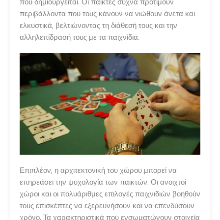
που δημιουργείται. Οι παίκτες συχνά προτιμούν
περιβάλλοντα που τους κάνουν να νιώθουν άνετα και
ελκυστικά, βελτιώνοντας τη διάθεσή τους και την
αλληλεπίδρασή τους με τα παιχνίδια.
Επιπλέον, η αρχιτεκτονική του χώρου μπορεί να
επηρεάσει την ψυχολογία των παικτών. Οι ανοιχτοί
χώροι και οι πολυάριθμες επιλογές παιχνιδιών βοηθούν
τους επισκέπτες να εξερευνήσουν και να επενδύσουν
χρόνο. Τα χαρακτηριστικά που ενσωματώνουν στοιχεία