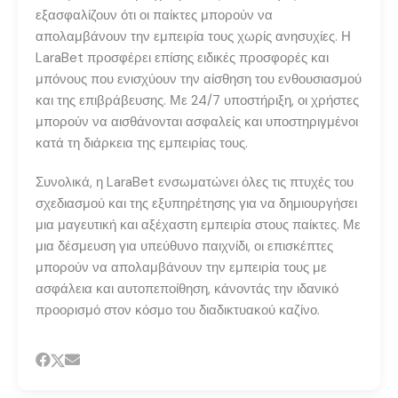
εξασφαλίζουν ότι οι παίκτες μπορούν να
απολαμβάνουν την εμπειρία τους χωρίς ανησυχίες. Η
LaraBet προσφέρει επίσης ειδικές προσφορές και
μπόνους που ενισχύουν την αίσθηση του ενθουσιασμού
και της επιβράβευσης. Με 24/7 υποστήριξη, οι χρήστες
μπορούν να αισθάνονται ασφαλείς και υποστηριγμένοι
κατά τη διάρκεια της εμπειρίας τους.
Συνολικά, η LaraBet ενσωματώνει όλες τις πτυχές του
σχεδιασμού και της εξυπηρέτησης για να δημιουργήσει
μια μαγευτική και αξέχαστη εμπειρία στους παίκτες. Με
μια δέσμευση για υπεύθυνο παιχνίδι, οι επισκέπτες
μπορούν να απολαμβάνουν την εμπειρία τους με
ασφάλεια και αυτοπεποίθηση, κάνοντάς την ιδανικό
προορισμό στον κόσμο του διαδικτυακού καζίνο.