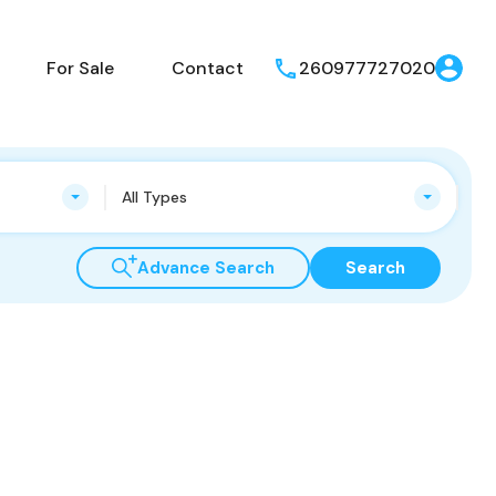
operties
For Rent
For Sale
Contact
For Sale
Contact
260977727020
All Types
Advance Search
Search