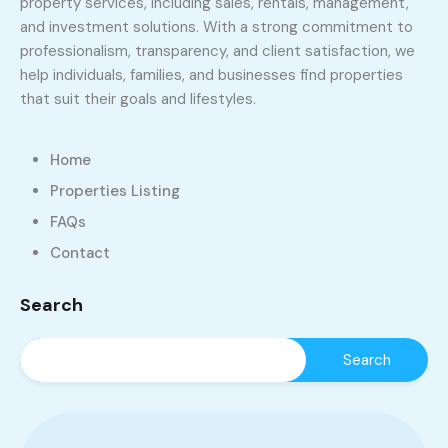
property services, including sales, rentals, management,
and investment solutions. With a strong commitment to
professionalism, transparency, and client satisfaction, we
help individuals, families, and businesses find properties
that suit their goals and lifestyles.
Home
Properties Listing
FAQs
Contact
Search