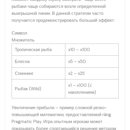
рыбаки чаще собираются возле определенной
выигрышной линии. В данной стратегии часто
получается продемонстрировать больший эффект.
Символ
Множитель
Тропическая рыба
x10 – x100
Блесна
x5 – x50
Спиннинг
x2 – x25
x1 – x100 (с
Рыбак (Wild)
накоплением)
Увеличение прибыли – пример сложной резко-
повышающей математики, предоставляемой ràng
Pragmatic Play. Игра опытным игрокам может
показывать более спортающийся решения методом