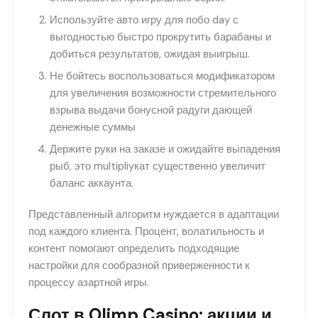
Используйте авто игру для побо day с
выгодностью быстро прокрутить барабаны и
добиться результатов, ожидая выигрыш.
Не бойтесь воспользоваться модификатором
для увеличения возможности стремительного
взрыва выдачи бонусной радуги дающей
денежные суммы
Держите руки на заказе и ожидайте выпадения
рыб, это multipliyкат существенно увеличит
баланс аккаунта.
Представленный алгоритм нуждается в адаптации
под каждого клиента. Процент, волатильность и
контент помогают определить подходящие
настройки для сообразной приверженности к
процессу азартной игры.
Слот в Olimp Casino: акции и