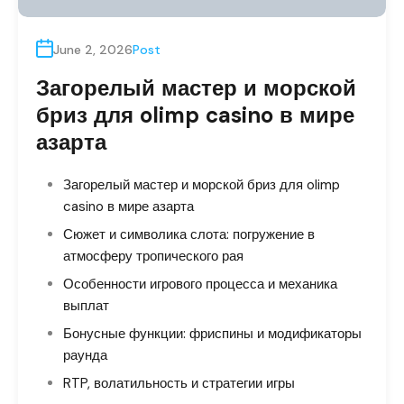
June 2, 2026
Post
Загорелый мастер и морской
бриз для olimp casino в мире
азарта
Загорелый мастер и морской бриз для olimp
casino в мире азарта
Сюжет и символика слота: погружение в
атмосферу тропического рая
Особенности игрового процесса и механика
выплат
Бонусные функции: фриспины и модификаторы
раунда
RTP, волатильность и стратегии игры