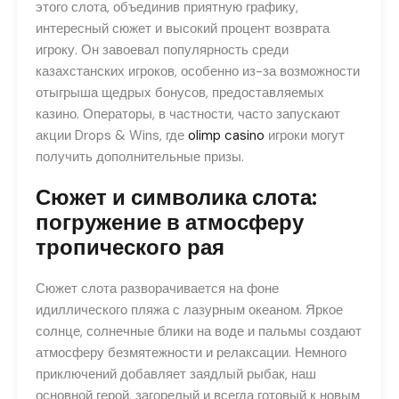
этого слота, объединив приятную графику,
интересный сюжет и высокий процент возврата
игроку. Он завоевал популярность среди
казахстанских игроков, особенно из-за возможности
отыгрыша щедрых бонусов, предоставляемых
казино. Операторы, в частности, часто запускают
акции Drops & Wins, где
olimp casino
игроки могут
получить дополнительные призы.
Сюжет и символика слота:
погружение в атмосферу
тропического рая
Сюжет слота разворачивается на фоне
идиллического пляжа с лазурным океаном. Яркое
солнце, солнечные блики на воде и пальмы создают
атмосферу безмятежности и релаксации. Немного
приключений добавляет заядлый рыбак, наш
основной герой, загорелый и всегда готовый к новым