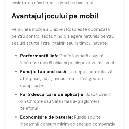
anxietatea când treci la jocul cu bani reali.
Avantajul jocului pe mobil
Versiunea mobilă a Chicken Road este optimizată
pentru control tactil, fiind o alegere naturală pentru
sesiuni scurte între întâlniri sau în timpul navetei.
Performanță lină:
Grafică ușoară asigură
încărcare rapidă chiar și pe dispozitive mai vechi.
Funcție tap‑and‑cash:
Un deget controlează
atât pasul, cât și încasarea — fără gesturi
complicate.
Fără descărcare de aplicație:
Joacă direct
din Chrome sau Safari fără a-ți aglomera
telefonul.
Economisire de baterie:
Runde scurte
înseamnă consum minim de energie comparativ