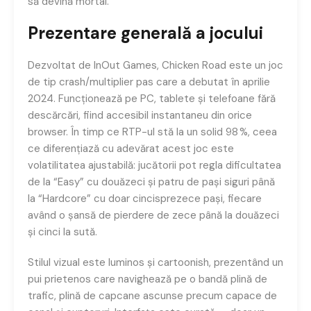
să devină mortal.
Prezentare generală a jocului
Dezvoltat de InOut Games, Chicken Road este un joc
de tip crash/multiplier pas care a debutat în aprilie
2024. Funcționează pe PC, tablete și telefoane fără
descărcări, fiind accesibil instantaneu din orice
browser. În timp ce RTP-ul stă la un solid 98 %, ceea
ce diferențiază cu adevărat acest joc este
volatilitatea ajustabilă: jucătorii pot regla dificultatea
de la “Easy” cu douăzeci și patru de pași siguri până
la “Hardcore” cu doar cincisprezece pași, fiecare
având o șansă de pierdere de zece până la douăzeci
și cinci la sută.
Stilul vizual este luminos și cartoonish, prezentând un
pui prietenos care navighează pe o bandă plină de
trafic, plină de capcane ascunse precum capace de