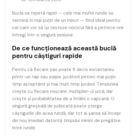
Bucla se repetă rapid — cele mai multe runde se
termină în mai puțin de un minut — fiind ideal pentru
cei care vor să își testeze norocul fără a petrece ore
întregi într-o singură sesiune.
De ce funcționează această buclă
pentru câștiguri rapide
Pentru că fiecare pas poate fi decis instantaneu
printr-un tap sau swipe, jucătorii petrec mai puțin
timp așteptând și mai mult timp jucând. Tensiunea
crește cu fiecare mișcare: multiplier-ul urcă, dar
crește și probabilitatea de a întâlni o capcană. O
singură greșeală de judecată poate șterge
câștigurile din acea rundă, dar tot ai șansa să începi
din nou imediat datorită timpului minim de pregătire
între runde.