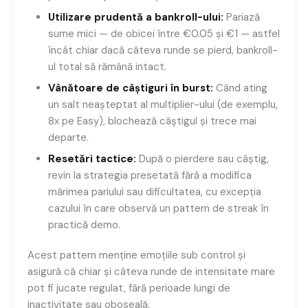
Utilizare prudentă a bankroll-ului:
Pariază
sume mici — de obicei între €0.05 și €1 — astfel
încât chiar dacă câteva runde se pierd, bankroll-
ul total să rămână intact.
Vânătoare de câștiguri în burst:
Când ating
un salt neașteptat al multiplier-ului (de exemplu,
8x pe Easy), blochează câștigul și trece mai
departe.
Resetări tactice:
După o pierdere sau câștig,
revin la strategia presetată fără a modifica
mărimea pariului sau dificultatea, cu excepția
cazului în care observă un pattern de streak în
practică demo.
Acest pattern menține emoțiile sub control și
asigură că chiar și câteva runde de intensitate mare
pot fi jucate regulat, fără perioade lungi de
inactivitate sau oboseală.