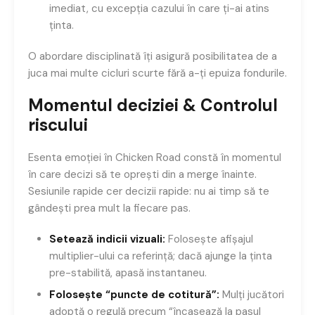
imediat, cu excepția cazului în care ți-ai atins
ținta.
O abordare disciplinată îți asigură posibilitatea de a
juca mai multe cicluri scurte fără a-ți epuiza fondurile.
Momentul deciziei & Controlul
riscului
Esenta emoției în Chicken Road constă în momentul
în care decizi să te oprești din a merge înainte.
Sesiunile rapide cer decizii rapide: nu ai timp să te
gândești prea mult la fiecare pas.
Setează indicii vizuali:
Folosește afișajul
multiplier-ului ca referință; dacă ajunge la ținta
pre-stabilită, apasă instantaneu.
Folosește “puncte de cotitură”:
Mulți jucători
adoptă o regulă precum “încasează la pasul