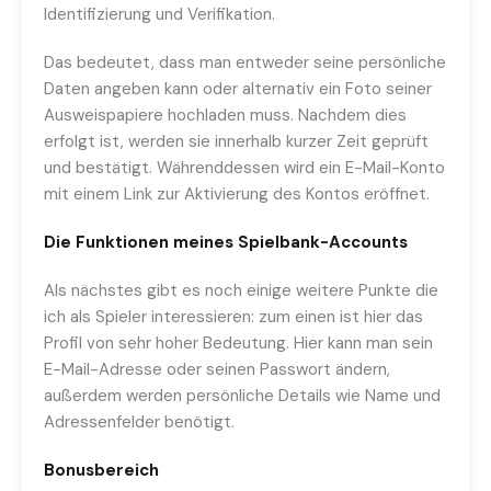
Identifizierung und Verifikation.
Das bedeutet, dass man entweder seine persönliche
Daten angeben kann oder alternativ ein Foto seiner
Ausweispapiere hochladen muss. Nachdem dies
erfolgt ist, werden sie innerhalb kurzer Zeit geprüft
und bestätigt. Währenddessen wird ein E-Mail-Konto
mit einem Link zur Aktivierung des Kontos eröffnet.
Die Funktionen meines Spielbank-Accounts
Als nächstes gibt es noch einige weitere Punkte die
ich als Spieler interessieren: zum einen ist hier das
Profil von sehr hoher Bedeutung. Hier kann man sein
E-Mail-Adresse oder seinen Passwort ändern,
außerdem werden persönliche Details wie Name und
Adressenfelder benötigt.
Bonusbereich