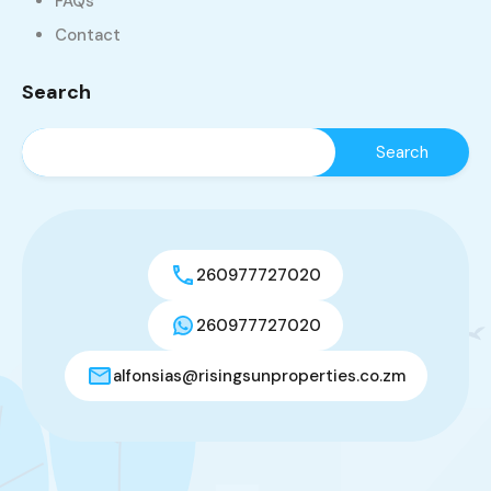
FAQs
Contact
Search
260977727020
260977727020
alfonsias@risingsunproperties.co.zm