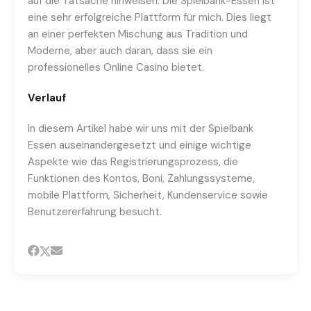
auf die Tatsache hinweisen: Die Spielbank-Essen ist
eine sehr erfolgreiche Plattform für mich. Dies liegt
an einer perfekten Mischung aus Tradition und
Moderne, aber auch daran, dass sie ein
professionelles Online Casino bietet.
Verlauf
In diesem Artikel habe wir uns mit der Spielbank
Essen auseinandergesetzt und einige wichtige
Aspekte wie das Registrierungsprozess, die
Funktionen des Kontos, Boni, Zahlungssysteme,
mobile Plattform, Sicherheit, Kundenservice sowie
Benutzererfahrung besucht.