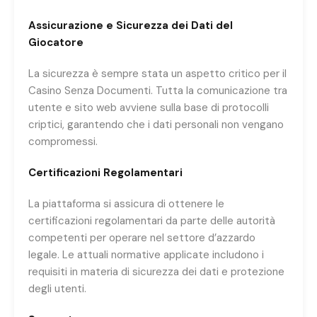
Assicurazione e Sicurezza dei Dati del
Giocatore
La sicurezza è sempre stata un aspetto critico per il
Casino Senza Documenti. Tutta la comunicazione tra
utente e sito web avviene sulla base di protocolli
criptici, garantendo che i dati personali non vengano
compromessi.
Certificazioni Regolamentari
La piattaforma si assicura di ottenere le
certificazioni regolamentari da parte delle autorità
competenti per operare nel settore d’azzardo
legale. Le attuali normative applicate includono i
requisiti in materia di sicurezza dei dati e protezione
degli utenti.