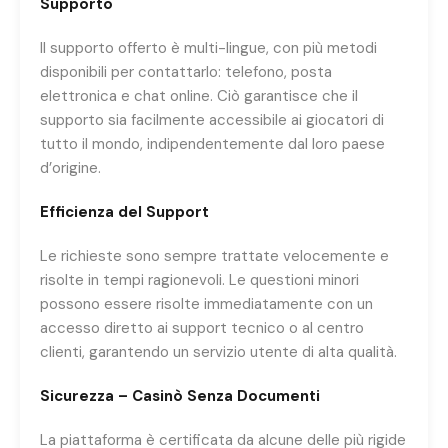
Supporto
Il supporto offerto è multi-lingue, con più metodi
disponibili per contattarlo: telefono, posta
elettronica e chat online. Ciò garantisce che il
supporto sia facilmente accessibile ai giocatori di
tutto il mondo, indipendentemente dal loro paese
d’origine.
Efficienza del Support
Le richieste sono sempre trattate velocemente e
risolte in tempi ragionevoli. Le questioni minori
possono essere risolte immediatamente con un
accesso diretto ai support tecnico o al centro
clienti, garantendo un servizio utente di alta qualità.
Sicurezza – Casinò Senza Documenti
La piattaforma è certificata da alcune delle più rigide