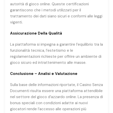
autorità di gioco online. Queste certificazioni
garantiscono che i metodi utilizzati per il
trattamento dei dati siano sicuri e conformi alle leggi
vigenti.
Assicurazione Della Qualità
La piattaforma si impegna a garantire l’equilibrio tra la
funzionalità tecnica, l’estetismo e le
regolamentazioni richieste per offrire un ambiente di
gioco sicuro ed intrattenimento alle masse.
Conclusione – Analisi e Valutazione
Sulla base delle informazioni riportate, il Casino Senza
Documenti risulta essere una piattaforma attendibile
nel settore del gioco d’azzardo online. La presenza di
bonus speciali con condizioni adatte ai nuovi
giocatori rende l’accesso alle operazioni più