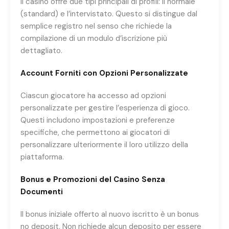
Il casino offre due tipi principali di profili: il normale
(standard) e l’intervistato. Questo si distingue dal
semplice registro nel senso che richiede la
compilazione di un modulo d’iscrizione più
dettagliato.
Account Forniti con Opzioni Personalizzate
Ciascun giocatore ha accesso ad opzioni
personalizzate per gestire l’esperienza di gioco.
Questi includono impostazioni e preferenze
specifiche, che permettono ai giocatori di
personalizzare ulteriormente il loro utilizzo della
piattaforma.
Bonus e Promozioni del Casino Senza
Documenti
Il bonus iniziale offerto al nuovo iscritto è un bonus
no deposit. Non richiede alcun deposito per essere