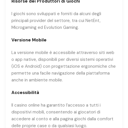
Risorse dei Produttori di Giochi
I giochi sono sviluppati e forniti da alcuni degli
principali provider del settore, tra cui NetEnt,
Microgaming ed Evolution Gaming.
Versione Mobile
La versione mobile è accessibile attraverso siti web
o app native, disponibili per diversi sistemi operativi
(iOS e Android) con progettazione ergonomiche che
permette una facile navigazione della piattaforma
anche in ambiente mobile.
Accessibilità
Il casino online ha garantito l’accesso a tutti i
dispositivi mobili, consentendo ai giocatori di
accedere al conto e alla pagina giochi dalla comfort
delle proprie case o da qualsiasi luogo.