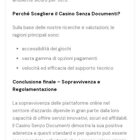
ambiente sicuro per tutti.
Perché Scegliere il Casino Senza Documenti?
Sulla base delle nostre ricerche e valutazioni, le
ragioni principali sono:
accessibilità dei giochi
vasta gamma di opzioni pagamenti
velocità ed efficacia del supporto tecnico
Conclusione finale – Sopravvivenza e
Regolamentazione
La sopravvivenza delle piattaforme online nel
settore d’azzardo dipende in gran parte dalla loro
capacità di offrire servizi innovativi, sicuri ed affidabili.
Il Casino Senzo Documenti dimostra la sua positiva
aderenza a questi standard e per questo può essere