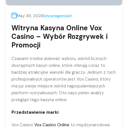
May 30, 2026
Uncategorized
Witryna Kasyna Online Vox
Casino – Wybór Rozgrywek i
Promocji
Czasami trzeba dokonać wyboru, wśród licznych
dostępnych kasyn online, które oferują coraz to
bardziej atrakcyjne warunki dla graczy. Jednym z tych
profesjonalnych operatorów jest Vox Casino, który
ma już swoje miejsce wśród najpopularniejszych
platform rozrywkowych. Oto nasz pełen analizy
przegląd tego kasyna online.
Przedstawienie marki
Vox Casino
Vox Casino Online
to międzynarodowa