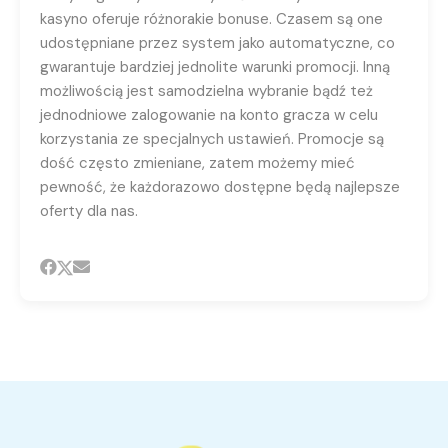
kasyno oferuje różnorakie bonuse. Czasem są one
udostępniane przez system jako automatyczne, co
gwarantuje bardziej jednolite warunki promocji. Inną
możliwością jest samodzielna wybranie bądź też
jednodniowe zalogowanie na konto gracza w celu
korzystania ze specjalnych ustawień. Promocje są
dość często zmieniane, zatem możemy mieć
pewność, że każdorazowo dostępne będą najlepsze
oferty dla nas.