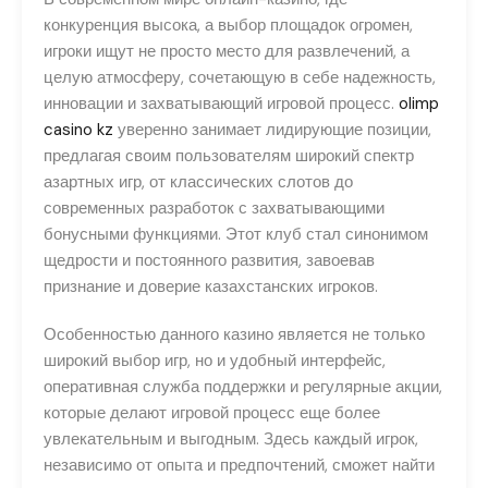
конкуренция высока, а выбор площадок огромен,
игроки ищут не просто место для развлечений, а
целую атмосферу, сочетающую в себе надежность,
инновации и захватывающий игровой процесс.
olimp
casino kz
уверенно занимает лидирующие позиции,
предлагая своим пользователям широкий спектр
азартных игр, от классических слотов до
современных разработок с захватывающими
бонусными функциями. Этот клуб стал синонимом
щедрости и постоянного развития, завоевав
признание и доверие казахстанских игроков.
Особенностью данного казино является не только
широкий выбор игр, но и удобный интерфейс,
оперативная служба поддержки и регулярные акции,
которые делают игровой процесс еще более
увлекательным и выгодным. Здесь каждый игрок,
независимо от опыта и предпочтений, сможет найти