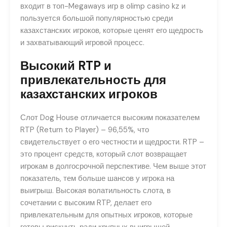
входит в топ-Megaways игр в olimp casino kz и
пользуется большой популярностью среди
казахстанских игроков, которые ценят его щедрость
и захватывающий игровой процесс.
Высокий RTP и
привлекательность для
казахстанских игроков
Слот Dog House отличается высоким показателем
RTP (Return to Player) – 96,55%, что
свидетельствует о его честности и щедрости. RTP –
это процент средств, который слот возвращает
игрокам в долгосрочной перспективе. Чем выше этот
показатель, тем больше шансов у игрока на
выигрыш. Высокая волатильность слота, в
сочетании с высоким RTP, делает его
привлекательным для опытных игроков, которые