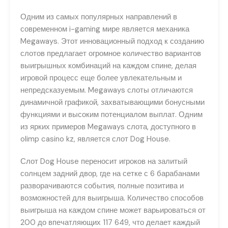
Одним из самых популярных направлений в
современном i-gaming мире является механика
Megaways. Этот инновационный подход к созданию
слотов предлагает огромное количество вариантов
выигрышных комбинаций на каждом спине, делая
игровой процесс еще более увлекательным и
непредсказуемым. Megaways слоты отличаются
динамичной графикой, захватывающими бонусными
функциями и высоким потенциалом выплат. Одним
из ярких примеров Megaways слота, доступного в
olimp casino kz, является слот Dog House.
Слот Dog House переносит игроков на залитый
солнцем задний двор, где на сетке с 6 барабанами
разворачиваются события, полные позитива и
возможностей для выигрыша. Количество способов
выигрыша на каждом спине может варьироваться от
200 до впечатляющих 117 649, что делает каждый