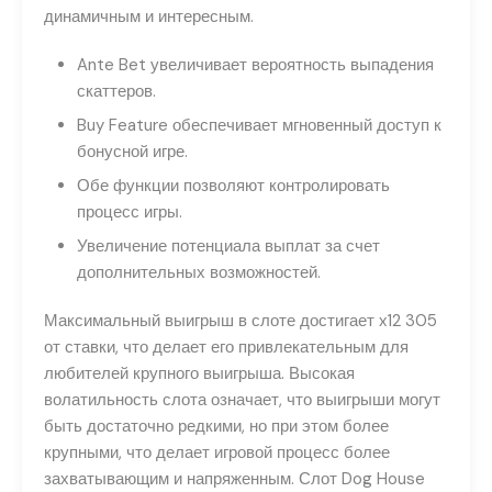
динамичным и интересным.
Ante Bet увеличивает вероятность выпадения
скаттеров.
Buy Feature обеспечивает мгновенный доступ к
бонусной игре.
Обе функции позволяют контролировать
процесс игры.
Увеличение потенциала выплат за счет
дополнительных возможностей.
Максимальный выигрыш в слоте достигает x12 305
от ставки, что делает его привлекательным для
любителей крупного выигрыша. Высокая
волатильность слота означает, что выигрыши могут
быть достаточно редкими, но при этом более
крупными, что делает игровой процесс более
захватывающим и напряженным. Слот Dog House