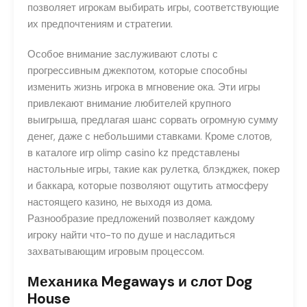
позволяет игрокам выбирать игры, соответствующие
их предпочтениям и стратегии.
Особое внимание заслуживают слоты с
прогрессивным джекпотом, которые способны
изменить жизнь игрока в мгновение ока. Эти игры
привлекают внимание любителей крупного
выигрыша, предлагая шанс сорвать огромную сумму
денег, даже с небольшими ставками. Кроме слотов,
в каталоге игр olimp casino kz представлены
настольные игры, такие как рулетка, блэкджек, покер
и баккара, которые позволяют ощутить атмосферу
настоящего казино, не выходя из дома.
Разнообразие предложений позволяет каждому
игроку найти что-то по душе и насладиться
захватывающим игровым процессом.
Механика Megaways и слот Dog
House