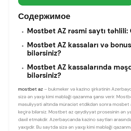
Содержимое
Mostbet AZ rəsmi saytı təhlili:
Mostbet AZ kassaları və bonu
bilərsiniz?
Mostbet AZ kassalarında məş
bilərsiniz?
mostbet az
– bukmeker və kazino şirkətinin Azerbayca
sizə ən yaxşı kimi məbləği qazanma şansı verir. Most
məsuliyyəti altında müraciət etdikdən sonra mosbet
keçirə bilərsiz. Mostbet az qeydiyyat prosesinin ən 
daxil etməkdir. Azerbaycanda kazino saytları arasınd
yaxşıdir. Bu saytda sizə ən yaxşı kimi məbləği qazanma