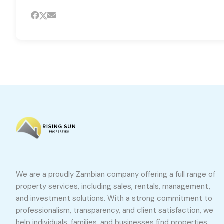
We are a proudly Zambian company offering a full range of
property services, including sales, rentals, management,
and investment solutions. With a strong commitment to
professionalism, transparency, and client satisfaction, we
help individuals, families, and businesses find properties