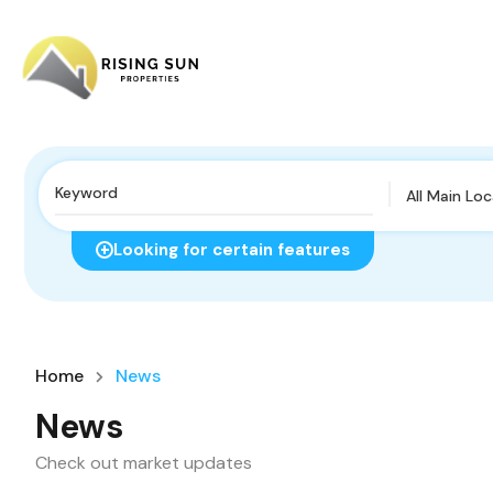
All Main Lo
Looking for certain features
Home
News
News
Check out market updates