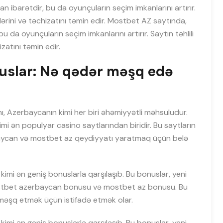
n ibarətdir, bu da oyunçuların seçim imkanlarını artırır.
liklərini və təchizatını təmin edir. Mostbet AZ saytında,
u da oyunçuların seçim imkanlarını artırır. Saytın təhlili
izatını təmin edir.
nuslar: Nə qədər məşq edə
, Azerbaycanın kimi her biri əhəmiyyətli məhsuludur.
 ən populyar casino saytlarından biridir. Bu saytların
ycan və mostbet az qeydiyyatı yaratmaq üçün belə
i ən geniş bonuslarla qarşılaşıb. Bu bonuslar, yeni
mostbet azerbaycan bonusu və mostbet az bonusu. Bu
məşq etmək üçün istifadə etmək olar.
i ən geniş bonuslarla qarşılaşıb. Bu bonuslar, yeni