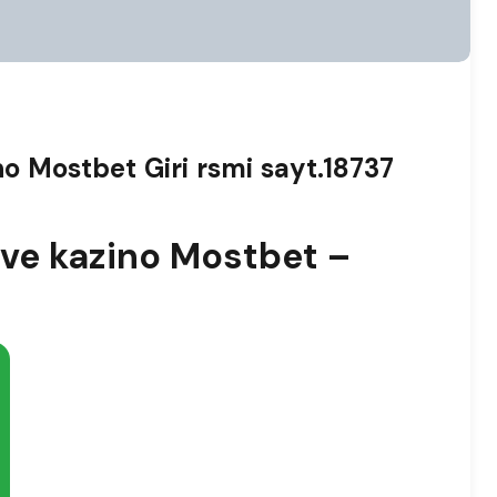
 Mostbet Giri rsmi sayt.18737
ve kazino Mostbet –