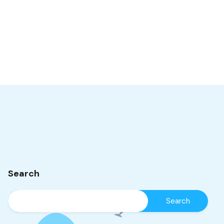
Search