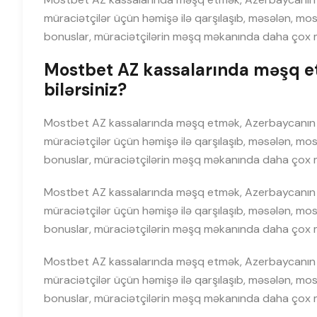
müraciətçilər üçün həmişə ilə qarşılaşıb, məsələn, 
bonuslar, müraciətçilərin məşq məkanında daha çox 
Mostbet AZ kassalarında məşq 
bilərsiniz?
Mostbet AZ kassalarında məşq etmək, Azerbaycanın kim
müraciətçilər üçün həmişə ilə qarşılaşıb, məsələn, 
bonuslar, müraciətçilərin məşq məkanında daha çox 
Mostbet AZ kassalarında məşq etmək, Azerbaycanın kim
müraciətçilər üçün həmişə ilə qarşılaşıb, məsələn, 
bonuslar, müraciətçilərin məşq məkanında daha çox 
Mostbet AZ kassalarında məşq etmək, Azerbaycanın kim
müraciətçilər üçün həmişə ilə qarşılaşıb, məsələn, 
bonuslar, müraciətçilərin məşq məkanında daha çox 