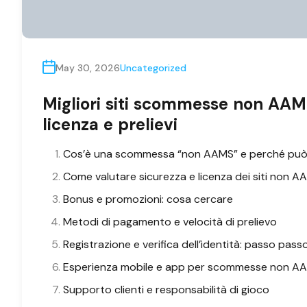
May 30, 2026
Uncategorized
Migliori siti scommesse non AAM
licenza e prelievi
Cos’è una scommessa “non AAMS” e perché può 
Come valutare sicurezza e licenza dei siti non A
Bonus e promozioni: cosa cercare
Metodi di pagamento e velocità di prelievo
Registrazione e verifica dell’identità: passo pass
Esperienza mobile e app per scommesse non A
Supporto clienti e responsabilità di gioco