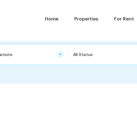
Home
Pr
Home
Properties
For Rent
cations
All Status