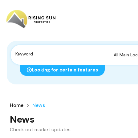
All Main Lo
Looking for certain features
Home
News
News
Check out market updates