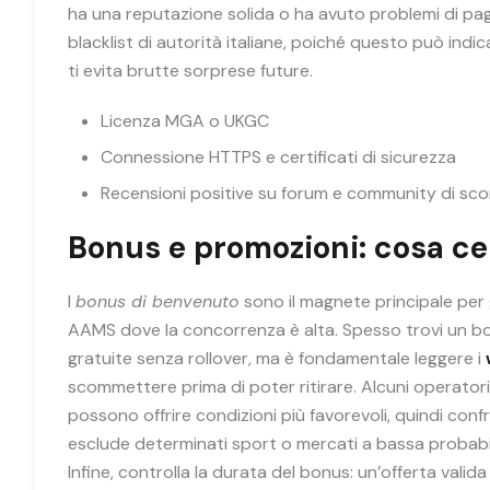
ha una reputazione solida o ha avuto problemi di pagam
blacklist di autorità italiane, poiché questo può ind
ti evita brutte sorprese future.
Licenza MGA o UKGC
Connessione HTTPS e certificati di sicurezza
Recensioni positive su forum e community di sc
Bonus e promozioni: cosa ce
I
bonus di benvenuto
sono il magnete principale per
AAMS dove la concorrenza è alta. Spesso trovi un 
gratuite senza rollover, ma è fondamentale leggere i
scommettere prima di poter ritirare. Alcuni operatori 
possono offrire condizioni più favorevoli, quindi confr
esclude determinati sport o mercati a bassa probabilit
Infine, controlla la durata del bonus: un’offerta vali