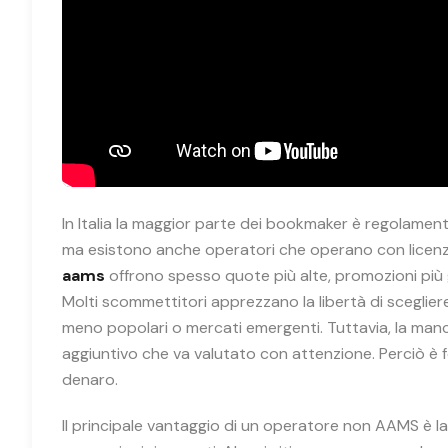
In Italia la maggior parte dei bookmaker è regolamen
ma esistono anche operatori che operano con licenz
aams
offrono spesso quote più alte, promozioni più 
Molti scommettitori apprezzano la libertà di sceglie
meno popolari o mercati emergenti. Tuttavia, la man
aggiuntivo che va valutato con attenzione. Perciò è
denaro.
Il principale vantaggio di un operatore non AAMS è la