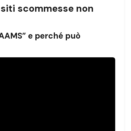
i siti scommesse non
AAMS” e perché può