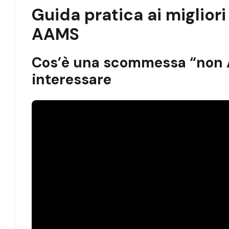
Guida pratica ai miglior
AAMS
Cos’è una scommessa “non 
interessare