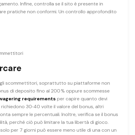
ento. Infine, controlla se il sito è presente in
icare pratiche non conformi. Un controllo approfondito
ommettitori
rcare
 gli scommettitori, soprattutto su piattaforme non
bonus di deposito fino al 200 % oppure scommesse
wagering requirements
per capire quanto devi
richiedono 30‑40 volte il valore del bonus, altri
onta sempre le percentuali. Inoltre, verifica se il bonus
à, perché ciò può limitare la tua libertà di gioco.
da solo per 7 giorni può essere meno utile di una con un