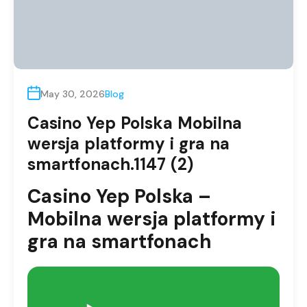
May 30, 2026
Blog
Casino Yep Polska Mobilna
wersja platformy i gra na
smartfonach.1147 (2)
Casino Yep Polska –
Mobilna wersja platformy i
gra na smartfonach