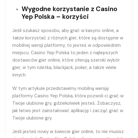
Wygodne korzystanie z Casino
Yep Polska – korzyści
Jeśli szukasz sposobu, aby grać w kasyno online, a
także korzystać z różnych gier, które są dostępne w
mobilnej wersji platformy, to jesteś w odpowiednim
miejscu. Casino Yep Polska to jeden z najlepszych
dostawców gier online, które oferują szeroki wybór
gier, w tym ruletka, blackjack, poker, a także wiele
innych.
W tym artykule przedstawimy mobilną wersję
platformy Casino Yep Polska, która pozwoli ci grać w
Twoje ulubione gry, gdziekolwiek jesteś. Zobaczysz,
jak łatwo jest zainstalować aplikację i zacząć grać w
Twoje ulubione gry.
Jeśli jesteś nowy w świecie gier online, to nie musisz