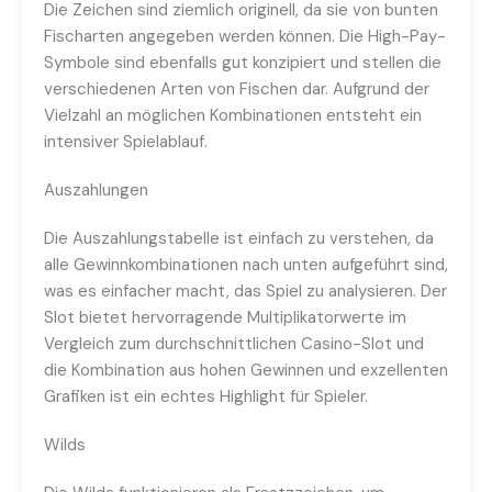
Die Zeichen sind ziemlich originell, da sie von bunten
Fischarten angegeben werden können. Die High-Pay-
Symbole sind ebenfalls gut konzipiert und stellen die
verschiedenen Arten von Fischen dar. Aufgrund der
Vielzahl an möglichen Kombinationen entsteht ein
intensiver Spielablauf.
Auszahlungen
Die Auszahlungstabelle ist einfach zu verstehen, da
alle Gewinnkombinationen nach unten aufgeführt sind,
was es einfacher macht, das Spiel zu analysieren. Der
Slot bietet hervorragende Multiplikatorwerte im
Vergleich zum durchschnittlichen Casino-Slot und
die Kombination aus hohen Gewinnen und exzellenten
Grafiken ist ein echtes Highlight für Spieler.
Wilds