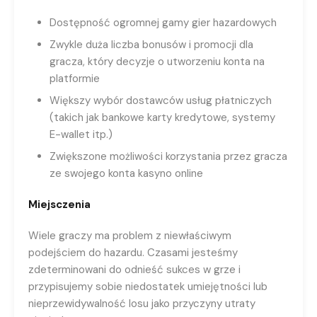
Dostępność ogromnej gamy gier hazardowych
Zwykle duża liczba bonusów i promocji dla
gracza, który decyzje o utworzeniu konta na
platformie
Większy wybór dostawców usług płatniczych
(takich jak bankowe karty kredytowe, systemy
E-wallet itp.)
Zwiększone możliwości korzystania przez gracza
ze swojego konta kasyno online
Miejsczenia
Wiele graczy ma problem z niewłaściwym
podejściem do hazardu. Czasami jesteśmy
zdeterminowani do odnieść sukces w grze i
przypisujemy sobie niedostatek umiejętności lub
nieprzewidywalność losu jako przyczyny utraty