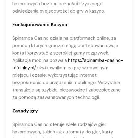
hazardowych bez konieczności fizycznego
odwiedzania miejscowości do gry w kasyno.
Funkcjonowanie Kasyna
Spinamba Casino działa na platformach online, za
pomocą których gracze mogą dostępować swoje
konta i korzystać z szerokiej gamy rozgrywek.
Aplikacja mobilna pozwala
https://spinamba-casino-
oficjalny.pl/
użytkownikom na grę w dowolnym
miejscu i czasie, wykorzystując internet
bezpośrednio od urządzenia mobilnego. Wszystkie
transakcje są szybkie, niezawodne i zabezpieczane
za pomocą zaawansowanych technologii.
Zasady gry
Spinamba Casino oferuje wiele rodzajów gier
hazardowych, takich jak automaty do gier, karty,