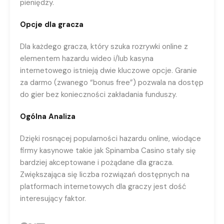
pieniędzy.
Opcje dla gracza
Dla każdego gracza, który szuka rozrywki online z
elementem hazardu wideo i/lub kasyna
internetowego istnieją dwie kluczowe opcje. Granie
za darmo (zwanego “bonus free”) pozwala na dostęp
do gier bez konieczności zakładania funduszy.
Ogólna Analiza
Dzięki rosnącej popularności hazardu online, wiodące
firmy kasynowe takie jak Spinamba Casino stały się
bardziej akceptowane i pożądane dla gracza.
Zwiększająca się liczba rozwiązań dostępnych na
platformach internetowych dla graczy jest dość
interesujący faktor.