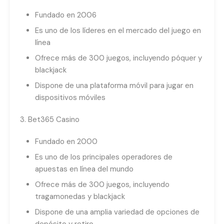
Fundado en 2006
Es uno de los líderes en el mercado del juego en
línea
Ofrece más de 300 juegos, incluyendo póquer y
blackjack
Dispone de una plataforma móvil para jugar en
dispositivos móviles
3. Bet365 Casino
Fundado en 2000
Es uno de los principales operadores de
apuestas en línea del mundo
Ofrece más de 300 juegos, incluyendo
tragamonedas y blackjack
Dispone de una amplia variedad de opciones de