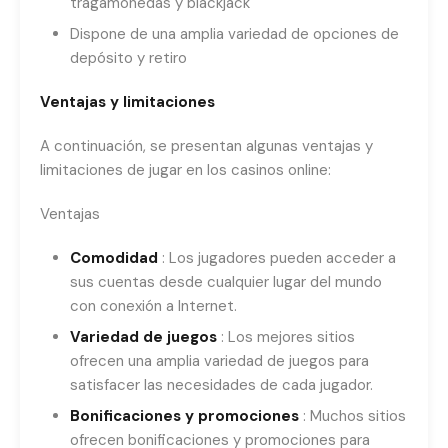
tragamonedas y blackjack
Dispone de una amplia variedad de opciones de
depósito y retiro
Ventajas y limitaciones
A continuación, se presentan algunas ventajas y
limitaciones de jugar en los casinos online:
Ventajas
Comodidad
: Los jugadores pueden acceder a
sus cuentas desde cualquier lugar del mundo
con conexión a Internet.
Variedad de juegos
: Los mejores sitios
ofrecen una amplia variedad de juegos para
satisfacer las necesidades de cada jugador.
Bonificaciones y promociones
: Muchos sitios
ofrecen bonificaciones y promociones para