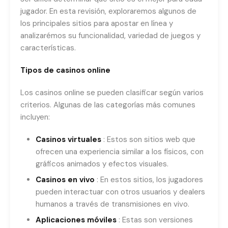
jugador. En esta revisión, exploraremos algunos de
los principales sitios para apostar en línea y
analizarémos su funcionalidad, variedad de juegos y
características.
Tipos de casinos online
Los casinos online se pueden clasificar según varios
criterios. Algunas de las categorías más comunes
incluyen:
Casinos virtuales
: Estos son sitios web que
ofrecen una experiencia similar a los físicos, con
gráficos animados y efectos visuales.
Casinos en vivo
: En estos sitios, los jugadores
pueden interactuar con otros usuarios y dealers
humanos a través de transmisiones en vivo.
Aplicaciones móviles
: Estas son versiones