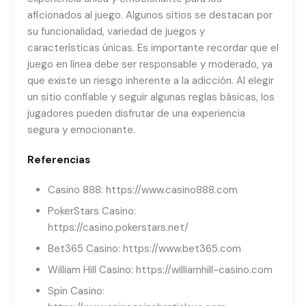
aficionados al juego. Algunos sitios se destacan por
su funcionalidad, variedad de juegos y
características únicas. Es importante recordar que el
juego en línea debe ser responsable y moderado, ya
que existe un riesgo inherente a la adicción. Al elegir
un sitio confiable y seguir algunas reglas básicas, los
jugadores pueden disfrutar de una experiencia
segura y emocionante.
Referencias
Casino 888: https://www.casino888.com
PokerStars Casino:
https://casino.pokerstars.net/
Bet365 Casino: https://www.bet365.com
William Hill Casino: https://williamhill-casino.com
Spin Casino: