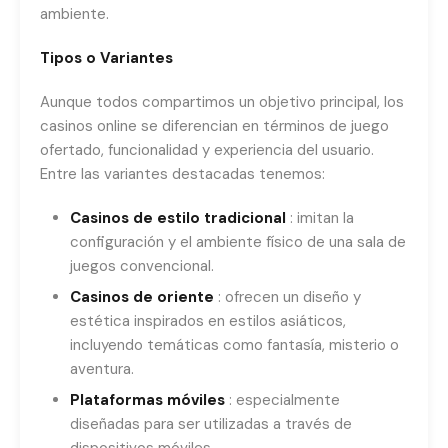
ambiente.
Tipos o Variantes
Aunque todos compartimos un objetivo principal, los
casinos online se diferencian en términos de juego
ofertado, funcionalidad y experiencia del usuario.
Entre las variantes destacadas tenemos:
Casinos de estilo tradicional
: imitan la
configuración y el ambiente físico de una sala de
juegos convencional.
Casinos de oriente
: ofrecen un diseño y
estética inspirados en estilos asiáticos,
incluyendo temáticas como fantasía, misterio o
aventura.
Plataformas móviles
: especialmente
diseñadas para ser utilizadas a través de