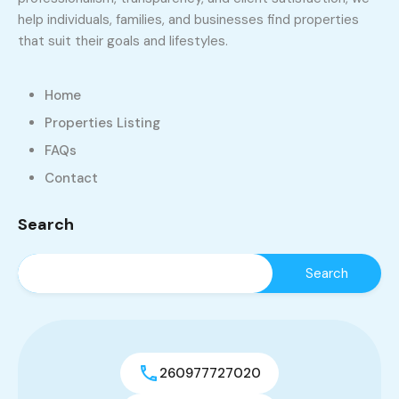
help individuals, families, and businesses find properties
that suit their goals and lifestyles.
Home
Properties Listing
FAQs
Contact
Search
260977727020