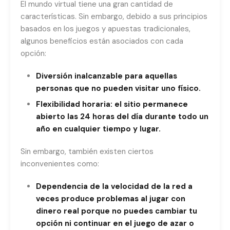
El mundo virtual tiene una gran cantidad de
características. Sin embargo, debido a sus principios
basados en los juegos y apuestas tradicionales,
algunos beneficios están asociados con cada
opción:
Diversión inalcanzable para aquellas
personas que no pueden visitar uno físico.
Flexibilidad horaria: el sitio permanece
abierto las 24 horas del día durante todo un
año en cualquier tiempo y lugar.
Sin embargo, también existen ciertos
inconvenientes como:
Dependencia de la velocidad de la red a
veces produce problemas al jugar con
dinero real porque no puedes cambiar tu
opción ni continuar en el juego de azar o