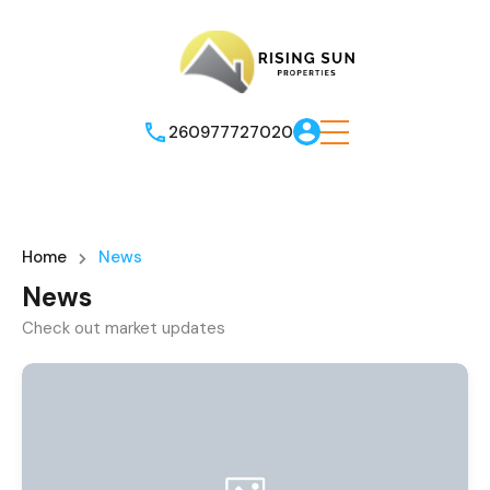
260977727020
Home
News
News
Check out market updates