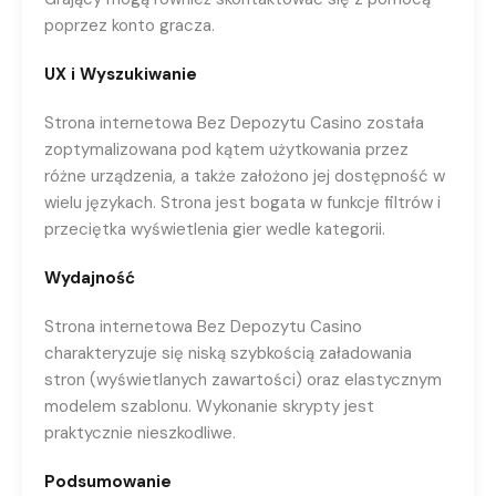
poprzez konto gracza.
UX i Wyszukiwanie
Strona internetowa Bez Depozytu Casino została
zoptymalizowana pod kątem użytkowania przez
różne urządzenia, a także założono jej dostępność w
wielu językach. Strona jest bogata w funkcje filtrów i
przeciętka wyświetlenia gier wedle kategorii.
Wydajność
Strona internetowa Bez Depozytu Casino
charakteryzuje się niską szybkością załadowania
stron (wyświetlanych zawartości) oraz elastycznym
modelem szablonu. Wykonanie skrypty jest
praktycznie nieszkodliwe.
Podsumowanie