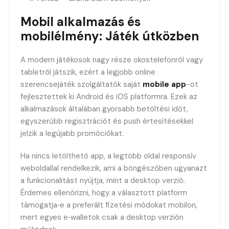
Mobil alkalmazás és
mobilélmény: Játék útközben
A modern játékosok nagy része okostelefonról vagy
tabletről játszik, ezért a legjobb online
szerencsejáték szolgáltatók saját
mobile app
-ot
fejlesztettek ki Android és iOS platformra. Ezek az
alkalmazások általában gyorsabb betöltési időt,
egyszerűbb regisztrációt és push értesítésekkel
jelzik a legújabb promóciókat.
Ha nincs letölthető app, a legtöbb oldal responsív
weboldallal rendelkezik, ami a böngészőben ugyanazt
a funkcionalitást nyújtja, mint a desktop verzió.
Érdemes ellenőrizni, hogy a választott platform
támogatja‑e a preferált fizetési módokat mobilon,
mert egyes e‑walletok csak a desktop verzión