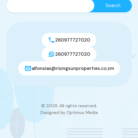
260977727020
260977727020
alfonsias@risingsunproperties.co.zm
© 2026. All rights reserved.
Designed by Optimus Media