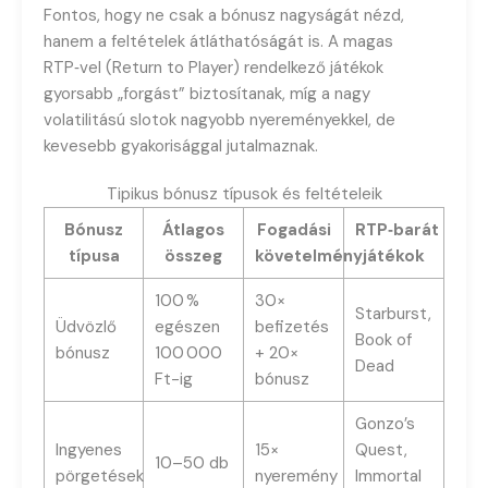
Fontos, hogy ne csak a bónusz nagyságát nézd,
hanem a feltételek átláthatóságát is. A magas
RTP‑vel (Return to Player) rendelkező játékok
gyorsabb „forgást” biztosítanak, míg a nagy
volatilitású slotok nagyobb nyereményekkel, de
kevesebb gyakorisággal jutalmaznak.
Tipikus bónusz típusok és feltételeik
Bónusz
Átlagos
Fogadási
RTP‑barát
típusa
összeg
követelmény
játékok
100 %
30×
Starburst,
Üdvözlő
egészen
befizetés
Book of
bónusz
100 000
+ 20×
Dead
Ft-ig
bónusz
Gonzo’s
Ingyenes
15×
Quest,
10–50 db
pörgetések
nyeremény
Immortal