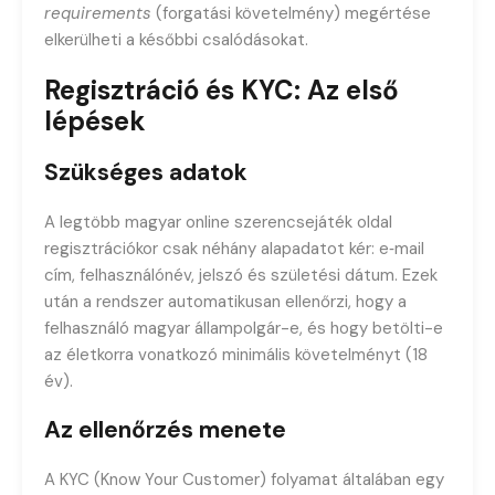
requirements
(forgatási követelmény) megértése
elkerülheti a későbbi csalódásokat.
Regisztráció és KYC: Az első
lépések
Szükséges adatok
A legtöbb magyar online szerencsejáték oldal
regisztrációkor csak néhány alapadatot kér: e‑mail
cím, felhasználónév, jelszó és születési dátum. Ezek
után a rendszer automatikusan ellenőrzi, hogy a
felhasználó magyar állampolgár-e, és hogy betölti-e
az életkorra vonatkozó minimális követelményt (18
év).
Az ellenőrzés menete
A KYC (Know Your Customer) folyamat általában egy