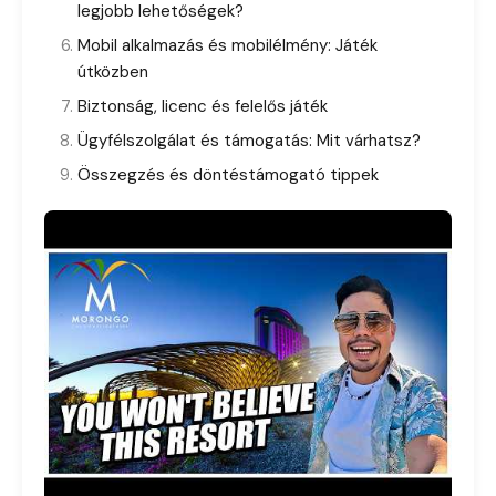
legjobb lehetőségek?
Mobil alkalmazás és mobilélmény: Játék
útközben
Biztonság, licenc és felelős játék
Ügyfélszolgálat és támogatás: Mit várhatsz?
Összegzés és döntéstámogató tippek