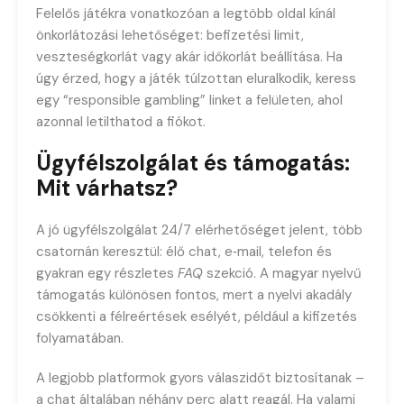
Felelős játékra vonatkozóan a legtöbb oldal kínál
önkorlátozási lehetőséget: befizetési limit,
veszteségkorlát vagy akár időkorlát beállítása. Ha
úgy érzed, hogy a játék túlzottan eluralkodik, keress
egy “responsible gambling” linket a felületen, ahol
azonnal letilthatod a fiókot.
Ügyfélszolgálat és támogatás:
Mit várhatsz?
A jó ügyfélszolgálat 24/7 elérhetőséget jelent, több
csatornán keresztül: élő chat, e‑mail, telefon és
gyakran egy részletes
FAQ
szekció. A magyar nyelvű
támogatás különösen fontos, mert a nyelvi akadály
csökkenti a félreértések esélyét, például a kifizetés
folyamatában.
A legjobb platformok gyors válaszidőt biztosítanak –
a chat általában néhány perc alatt reagál. Ha valami