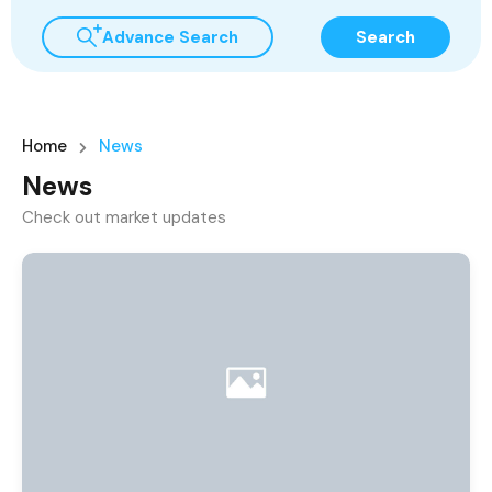
Advance Search
Search
Home
News
News
Check out market updates