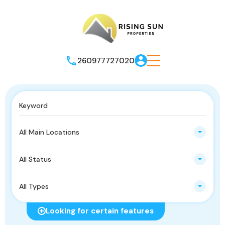
260977727020
All Main Locations
All Status
All Types
Looking for certain features