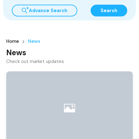
Advance Search
Search
Home
News
News
Check out market updates