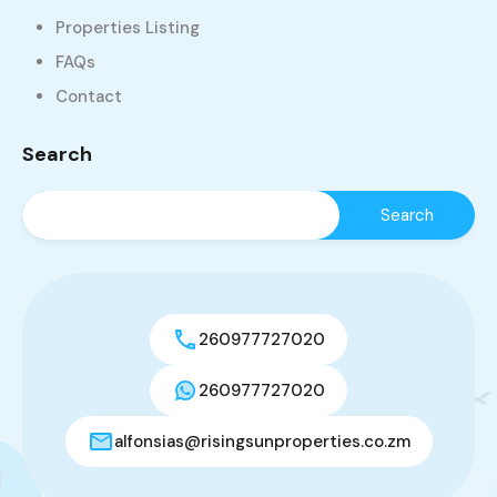
Properties Listing
FAQs
Contact
Search
260977727020
260977727020
alfonsias@risingsunproperties.co.zm