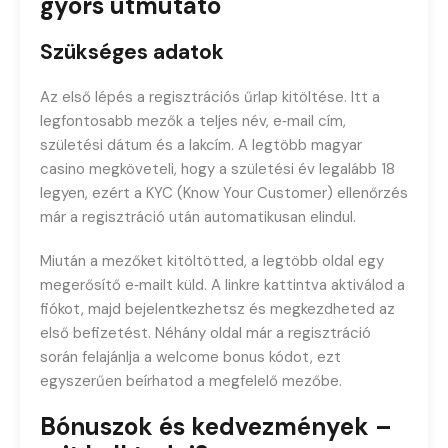
gyors útmutató
Szükséges adatok
Az első lépés a regisztrációs űrlap kitöltése. Itt a
legfontosabb mezők a teljes név, e‑mail cím,
születési dátum és a lakcím. A legtöbb magyar
casino megköveteli, hogy a születési év legalább 18
legyen, ezért a KYC (Know Your Customer) ellenőrzés
már a regisztráció után automatikusan elindul.
Miután a mezőket kitöltötted, a legtöbb oldal egy
megerősítő e‑mailt küld. A linkre kattintva aktiválod a
fiókot, majd bejelentkezhetsz és megkezdheted az
első befizetést. Néhány oldal már a regisztráció
során felajánlja a welcome bonus kódot, ezt
egyszerűen beírhatod a megfelelő mezőbe.
Bónuszok és kedvezmények –