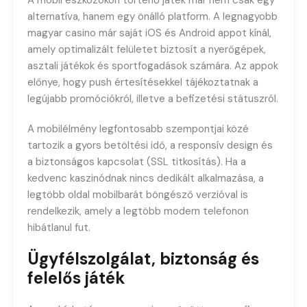
alternatíva, hanem egy önálló platform. A legnagyobb
magyar casino már saját iOS és Android appot kínál,
amely optimalizált felületet biztosít a nyerőgépek,
asztali játékok és sportfogadások számára. Az appok
előnye, hogy push értesítésekkel tájékoztatnak a
legújabb promóciókról, illetve a befizetési státuszról.
A mobilélmény legfontosabb szempontjai közé
tartozik a gyors betöltési idő, a responsív design és
a biztonságos kapcsolat (SSL titkosítás). Ha a
kedvenc kaszinódnak nincs dedikált alkalmazása, a
legtöbb oldal mobilbarát böngésző verzióval is
rendelkezik, amely a legtöbb modern telefonon
hibátlanul fut.
Ügyfélszolgálat, biztonság és
felelős játék