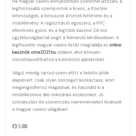
Ha magyar casino környezetben szeretnél játszani, a
legfontosabb szempontok a licenc, a fizetési
lehetőségek, a bónuszok áttételi feltételei és a
mobilélmény. A regisztráció egyszerű, a KYC
ellenőrzés gyors, és a legtöbb kaszinó 24‑óra
ügyfélszolgálattal segít a felmerülő kérdésekben. A
legfrissebb magyar casino listát megtalálja az
online
kaszinók ome2021.hu
oldalon, ahol könnyen
összehasonlíthatod a különböző ajánlatokat.
Végül, mindig tartsd szem előtt a felelős játék
alapelveit: csak olyan összeget kockáztass, amit
megengedhetsz magadnak, és használd ki a
rendelkezésre álló önkizárási eszközöket. Jó
szórakozást és szerencsés nyereményeket kívánunk
a magyar casino világában!