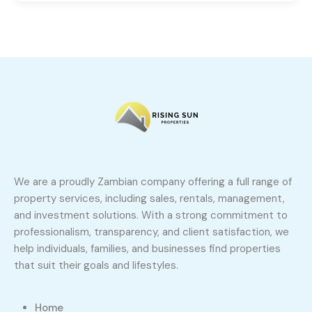
We are a proudly Zambian company offering a full range of
property services, including sales, rentals, management,
and investment solutions. With a strong commitment to
professionalism, transparency, and client satisfaction, we
help individuals, families, and businesses find properties
that suit their goals and lifestyles.
Home