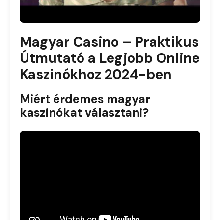
Magyar Casino – Praktikus
Útmutató a Legjobb Online
Kaszinókhoz 2024-ben
Miért érdemes magyar
kaszinókat választani?