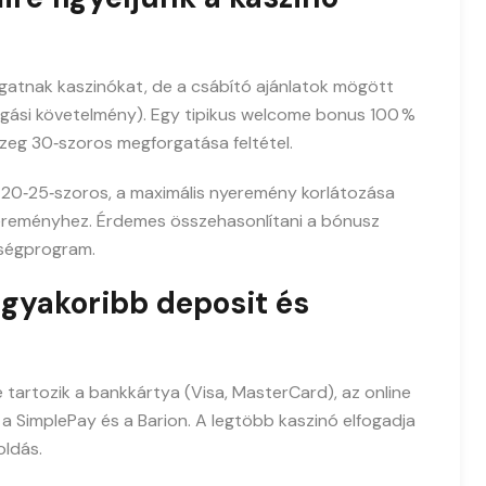
gatnak kaszinókat, de a csábító ajánlatok mögött
rgási követelmény). Egy tipikus welcome bonus 100 %
szeg 30‑szoros megforgatása feltétel.
ny 20‑25‑szoros, a maximális nyeremény korlátozása
yereményhez. Érdemes összehasonlítani a bónusz
hűségprogram.
ggyakoribb deposit és
artozik a bankkártya (Visa, MasterCard), az online
l a SimplePay és a Barion. A legtöbb kaszinó elfogadja
oldás.