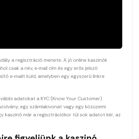
ly a regisztráció menete. A jó online kaszinók
hol csak a név, e‑mail cím és egy erős jelszó
ító e‑mailt küld, amelyben egy egyszerű linkre
 további adatokat a KYC (Know Your Customer)
gazolvány, egy számlakivonat vagy egy közüzemi
 kaszinó már a regisztrációkor túl sok adatot kér, az
ire figyeljünk a kaszinó