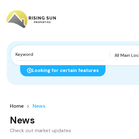
All Main Lo
Looking for certain features
Home
News
News
Check out market updates