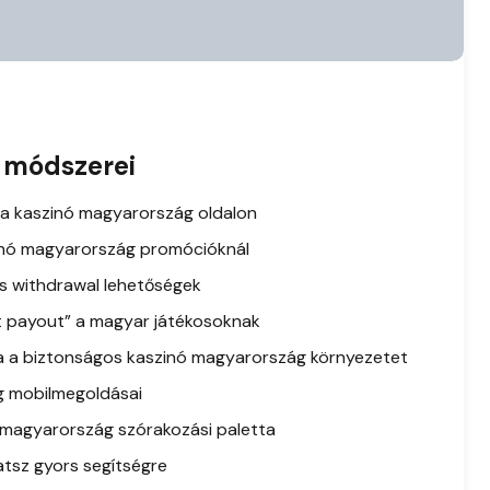
 módszerei
ek a kaszinó magyarország oldalon
szinó magyarország promócióknál
és withdrawal lehetőségek
ant payout” a magyar játékosoknak
tálja a biztonságos kaszinó magyarország környezetet
g mobilmegoldásai
ó magyarország szórakozási paletta
atsz gyors segítségre