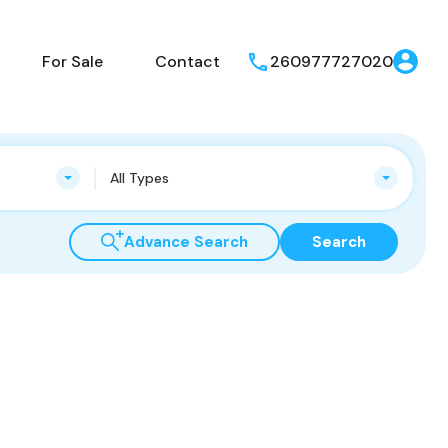
operties
For Rent
For Sale
Contact
For Sale
Contact
260977727020
All Types
Advance Search
Search