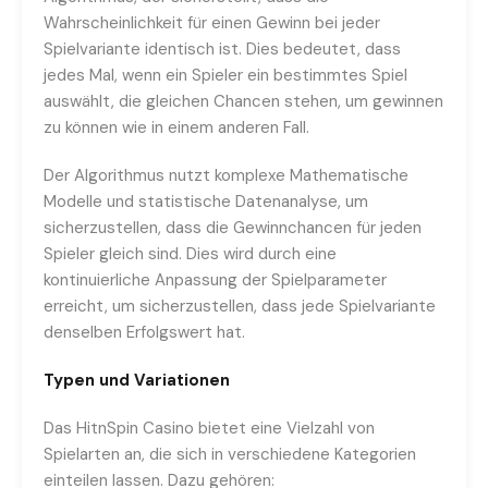
Wahrscheinlichkeit für einen Gewinn bei jeder
Spielvariante identisch ist. Dies bedeutet, dass
jedes Mal, wenn ein Spieler ein bestimmtes Spiel
auswählt, die gleichen Chancen stehen, um gewinnen
zu können wie in einem anderen Fall.
Der Algorithmus nutzt komplexe Mathematische
Modelle und statistische Datenanalyse, um
sicherzustellen, dass die Gewinnchancen für jeden
Spieler gleich sind. Dies wird durch eine
kontinuierliche Anpassung der Spielparameter
erreicht, um sicherzustellen, dass jede Spielvariante
denselben Erfolgswert hat.
Typen und Variationen
Das HitnSpin Casino bietet eine Vielzahl von
Spielarten an, die sich in verschiedene Kategorien
einteilen lassen. Dazu gehören: