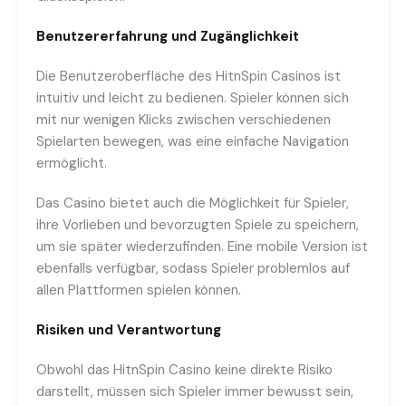
Benutzererfahrung und Zugänglichkeit
Die Benutzeroberfläche des HitnSpin Casinos ist
intuitiv und leicht zu bedienen. Spieler können sich
mit nur wenigen Klicks zwischen verschiedenen
Spielarten bewegen, was eine einfache Navigation
ermöglicht.
Das Casino bietet auch die Möglichkeit für Spieler,
ihre Vorlieben und bevorzugten Spiele zu speichern,
um sie später wiederzufinden. Eine mobile Version ist
ebenfalls verfügbar, sodass Spieler problemlos auf
allen Plattformen spielen können.
Risiken und Verantwortung
Obwohl das HitnSpin Casino keine direkte Risiko
darstellt, müssen sich Spieler immer bewusst sein,