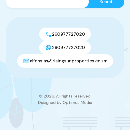
260977727020
260977727020
alfonsias@risingsunproperties.co.zm
© 2026. All rights reserved.
Designed by Optimus Media