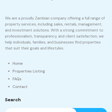
We are a proudly Zambian company offering a full range of
property services, including sales, rentals, management,
and investment solutions. With a strong commitment to
professionalism, transparency, and client satisfaction, we
help individuals, families, and businesses find properties
that suit their goals and lifestyles.
Home
Properties Listing
FAQs
Contact
Search