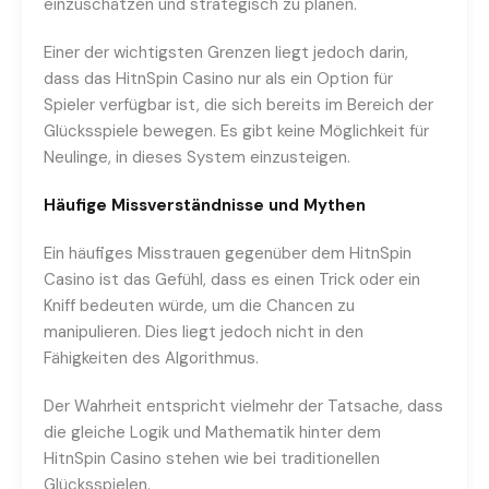
einzuschätzen und strategisch zu planen.
Einer der wichtigsten Grenzen liegt jedoch darin,
dass das HitnSpin Casino nur als ein Option für
Spieler verfügbar ist, die sich bereits im Bereich der
Glücksspiele bewegen. Es gibt keine Möglichkeit für
Neulinge, in dieses System einzusteigen.
Häufige Missverständnisse und Mythen
Ein häufiges Misstrauen gegenüber dem HitnSpin
Casino ist das Gefühl, dass es einen Trick oder ein
Kniff bedeuten würde, um die Chancen zu
manipulieren. Dies liegt jedoch nicht in den
Fähigkeiten des Algorithmus.
Der Wahrheit entspricht vielmehr der Tatsache, dass
die gleiche Logik und Mathematik hinter dem
HitnSpin Casino stehen wie bei traditionellen
Glücksspielen.