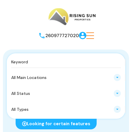
260977727020
All Main Locations
All Status
All Types
Looking for certain features