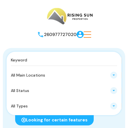
260977727020
All Main Locations
All Status
All Types
Looking for certain features