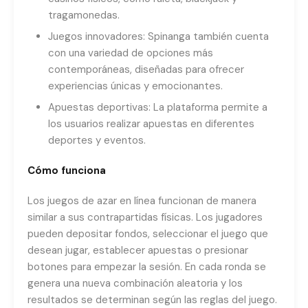
tragamonedas.
Juegos innovadores: Spinanga también cuenta
con una variedad de opciones más
contemporáneas, diseñadas para ofrecer
experiencias únicas y emocionantes.
Apuestas deportivas: La plataforma permite a
los usuarios realizar apuestas en diferentes
deportes y eventos.
Cómo funciona
Los juegos de azar en línea funcionan de manera
similar a sus contrapartidas físicas. Los jugadores
pueden depositar fondos, seleccionar el juego que
desean jugar, establecer apuestas o presionar
botones para empezar la sesión. En cada ronda se
genera una nueva combinación aleatoria y los
resultados se determinan según las reglas del juego.