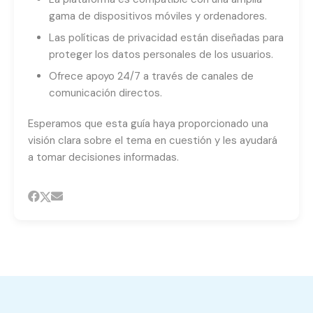
gama de dispositivos móviles y ordenadores.
Las políticas de privacidad están diseñadas para
proteger los datos personales de los usuarios.
Ofrece apoyo 24/7 a través de canales de
comunicación directos.
Esperamos que esta guía haya proporcionado una
visión clara sobre el tema en cuestión y les ayudará
a tomar decisiones informadas.