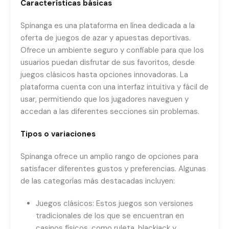
Características básicas
Spinanga es una plataforma en línea dedicada a la
oferta de juegos de azar y apuestas deportivas.
Ofrece un ambiente seguro y confiable para que los
usuarios puedan disfrutar de sus favoritos, desde
juegos clásicos hasta opciones innovadoras. La
plataforma cuenta con una interfaz intuitiva y fácil de
usar, permitiendo que los jugadores naveguen y
accedan a las diferentes secciones sin problemas.
Tipos o variaciones
Spinanga ofrece un amplio rango de opciones para
satisfacer diferentes gustos y preferencias. Algunas
de las categorías más destacadas incluyen:
Juegos clásicos: Estos juegos son versiones
tradicionales de los que se encuentran en
casinos físicos, como ruleta, blackjack y