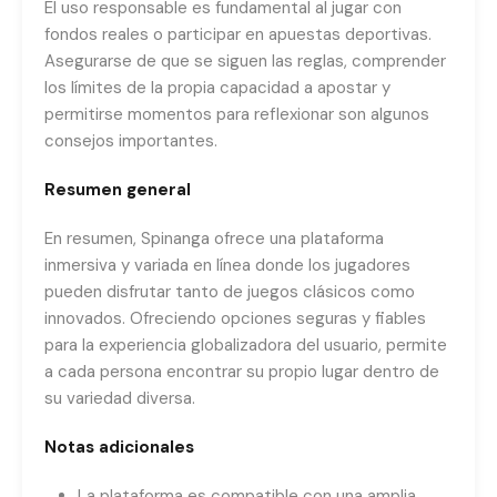
El uso responsable es fundamental al jugar con
fondos reales o participar en apuestas deportivas.
Asegurarse de que se siguen las reglas, comprender
los límites de la propia capacidad a apostar y
permitirse momentos para reflexionar son algunos
consejos importantes.
Resumen general
En resumen, Spinanga ofrece una plataforma
inmersiva y variada en línea donde los jugadores
pueden disfrutar tanto de juegos clásicos como
innovados. Ofreciendo opciones seguras y fiables
para la experiencia globalizadora del usuario, permite
a cada persona encontrar su propio lugar dentro de
su variedad diversa.
Notas adicionales
La plataforma es compatible con una amplia