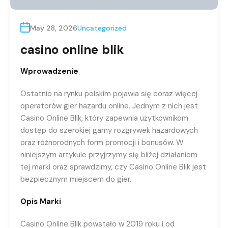
May 28, 2026
Uncategorized
casino online blik
Wprowadzenie
Ostatnio na rynku polskim pojawia się coraz więcej
operatorów gier hazardu online. Jednym z nich jest
Casino Online Blik, który zapewnia użytkownikom
dostęp do szerokiej gamy rozgrywek hazardowych
oraz różnorodnych form promocji i bonusów. W
niniejszym artykule przyjrzymy się bliżej działaniom
tej marki oraz sprawdzimy, czy Casino Online Blik jest
bezpiecznym miejscem do gier.
Opis Marki
Casino Online Blik powstało w 2019 roku i od