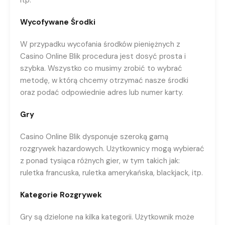
itp.
Wycofywane Środki
W przypadku wycofania środków pieniężnych z
Casino Online Blik procedura jest dosyć prosta i
szybka. Wszystko co musimy zrobić to wybrać
metodę, w którą chcemy otrzymać nasze środki
oraz podać odpowiednie adres lub numer karty.
Gry
Casino Online Blik dysponuje szeroką gamą
rozgrywek hazardowych. Użytkownicy mogą wybierać
z ponad tysiąca różnych gier, w tym takich jak:
ruletka francuska, ruletka amerykańska, blackjack, itp.
Kategorie Rozgrywek
Gry są dzielone na kilka kategorii. Użytkownik może