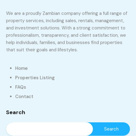
We are a proudly Zambian company offering a full range of
property services, including sales, rentals, management,
and investment solutions. With a strong commitment to
professionalism, transparency, and client satisfaction, we
help individuals, families, and businesses find properties
that suit their goals and lifestyles.
Home
Properties Listing
FAQs
Contact
Search