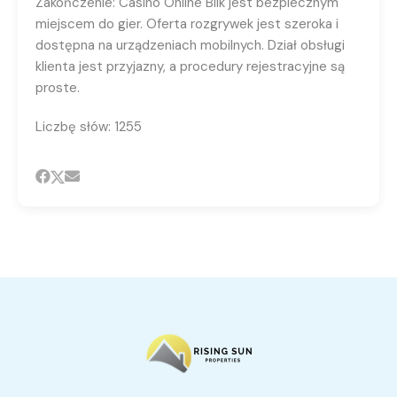
Zakończenie: Casino Online Blik jest bezpiecznym
miejscem do gier. Oferta rozgrywek jest szeroka i
dostępna na urządzeniach mobilnych. Dział obsługi
klienta jest przyjazny, a procedury rejestracyjne są
proste.
Liczbę słów: 1255