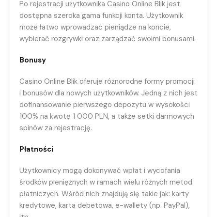
Po rejestracji użytkownika Casino Online Blik jest
dostępna szeroka gama funkcji konta. Użytkownik
może łatwo wprowadzać pieniądze na koncie,
wybierać rozgrywki oraz zarządzać swoimi bonusami.
Bonusy
Casino Online Blik oferuje różnorodne formy promocji
i bonusów dla nowych użytkowników. Jedną z nich jest
dofinansowanie pierwszego depozytu w wysokości
100% na kwotę 1 000 PLN, a także setki darmowych
spinów za rejestrację.
Płatności
Użytkownicy mogą dokonywać wpłat i wycofania
środków pieniężnych w ramach wielu różnych metod
płatniczych. Wśród nich znajdują się takie jak: karty
kredytowe, karta debetowa, e-wallety (np. PayPal),