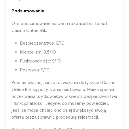
Podsumowanie
Oto podsumowanie naszych rozważań na temat
Casino Online Blik:
Bezpieczeństwo: 9/10
Klientelizm: 8,5/10
Funkcjonalność: 9/10
Rozrywka: 9/10
Podsumowując, nasze rozważania dotyczące Casino
Online Blik są pozytywnie nastawione. Marka spełnia
oczekiwania użytkowników w kwestii bezpieczeństwa
i funkcjonalności. Jedyne, co możemy powiedzieć
jest, że może chcieć ono dalej zwiększyć swoją
ofertę oraz usprawnić procedurę rejestracji.