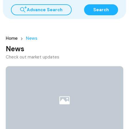
Advance Search
Search
Home
News
News
Check out market updates