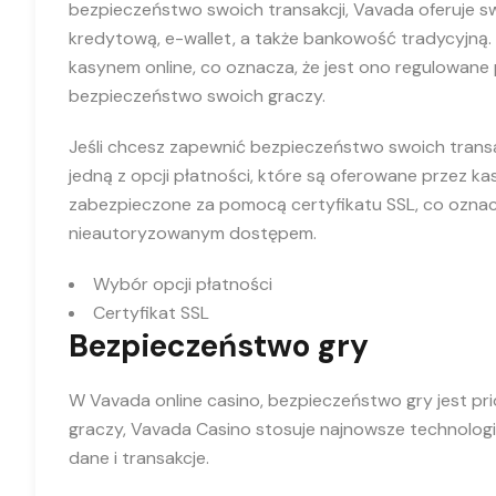
bezpieczeństwo swoich transakcji, Vavada oferuje sw
kredytową, e-wallet, a także bankowość tradycyjną
kasynem online, co oznacza, że jest ono regulowane
bezpieczeństwo swoich graczy.
Jeśli chcesz zapewnić bezpieczeństwo swoich transa
jedną z opcji płatności, które są oferowane przez k
zabezpieczone za pomocą certyfikatu SSL, co oznacz
nieautoryzowanym dostępem.
Wybór opcji płatności
Certyfikat SSL
Bezpieczeństwo gry
W Vavada online casino, bezpieczeństwo gry jest p
graczy, Vavada Casino stosuje najnowsze technologi
dane i transakcje.