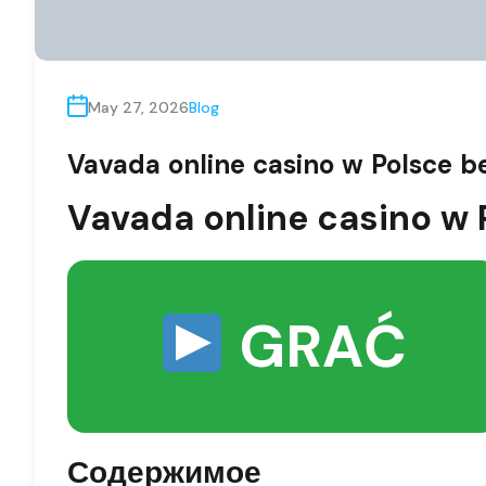
May 27, 2026
Blog
Vavada online casino w Polsce b
Vavada online casino w
GRAĆ
Содержимое