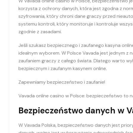
W Vavada online casino w Polsce, bezpieczeństwo j
korzysta z ochrony danych, która jest zgodna z nor
szyfrowania, który chroni dane graczy przed nieau
systemu kontroli, który monitoruje i kontroluje wszys
zgodnie z zasadami.
Jeśli szukasz bezpiecznego i zaufanego kasyna online
idealnym wyborem. W Polsce Vavada jest jednym z naj
zaufaniem graczy z całego świata. Dlatego warto wyb
bezpiecznym i zaufanym kasynem online.
Zapewniamy bezpieczeństwo i zaufanie!
Vavada online casino w Polsce: bezpieczeństwo to 
Bezpieczeństwo danych w V
W Vavada Polska, bezpieczeństwo danych jest prio
danych, ważne jest wykorzystanie odpowiednich śro