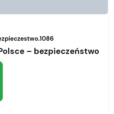
ezpieczestwo.1086
 Polsce – bezpieczeństwo