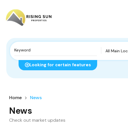
All Main Lo
Looking for certain features
Home
News
News
Check out market updates