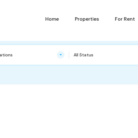
Home
Pr
Home
Properties
For Rent
cations
All Status