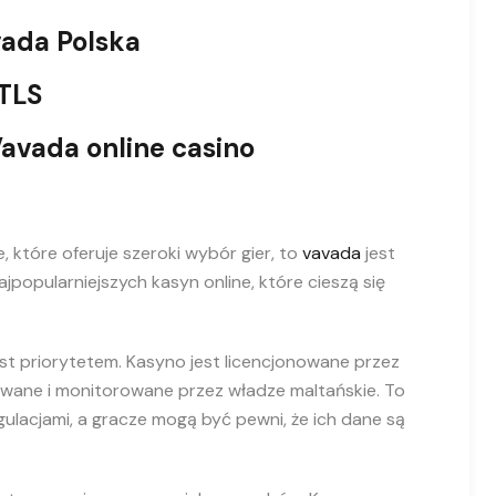
ada Polska
TLS
avada online casino
, które oferuje szeroki wybór gier, to
vavada
jest
popularniejszych kasyn online, które cieszą się
st priorytetem. Kasyno jest licencjonowane przez
lowane i monitorowane przez władze maltańskie. To
gulacjami, a gracze mogą być pewni, że ich dane są