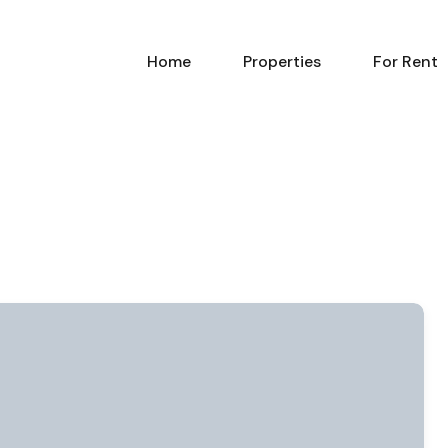
Home
Pr
Home
Properties
For Rent