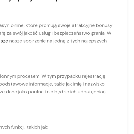
asyn online, które promują swoje atrakcyjne bonusy i
ałę za swój jakość usług i bezpieczeństwo grania. W
psze
nasze spojrzenie na jedną z tych najlepszych
chłonnym procesem. W tym przypadku rejestrację
odstawowe informacje, takie jak imię i nazwisko,
ze dane jako poufne i nie będzie ich udostępniać
ch funkcji, takich jak: